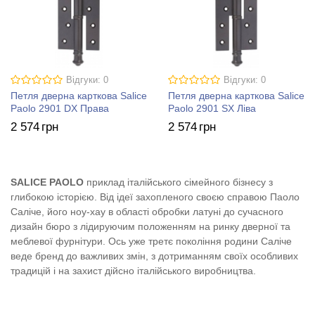
Відгуки: 0
Відгуки: 0
Петля дверна карткова Salice
Петля дверна карткова Salice
Paolo 2901 DX Права
Paolo 2901 SX Ліва
2 574
грн
2 574
грн
SALICE PAOLO
приклад італійського сімейного бізнесу з
глибокою історією. Від ідеї захопленого своєю справою Паоло
Саліче, його ноу-хау в області обробки латуні до сучасного
дизайн бюро з лідируючим положенням на ринку дверної та
меблевої фурнітури. Ось уже третє покоління родини Саліче
веде бренд до важливих змін, з дотриманням своїх особливих
традицій і на захист дійсно італійського виробництва.