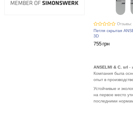
Отзывы:
Петля скрытая ANS
3D
755
грн
ANSELMI & C. srl
- 
Компания была осно
опыт в производств
Устойчивые и эколо
на первое место ут
последними нормами