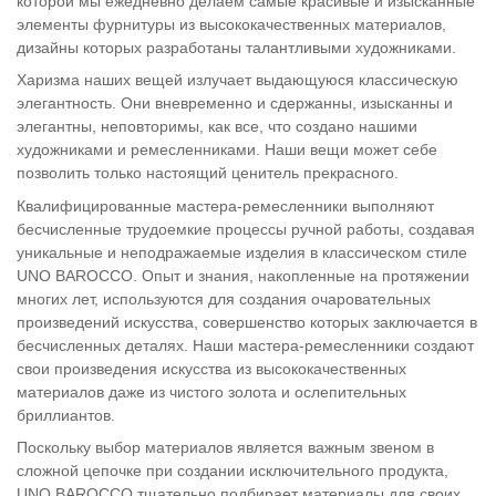
которой мы ежедневно делаем самые красивые и изысканные
элементы фурнитуры из высококачественных материалов,
дизайны которых разработаны талантливыми художниками.
Харизма наших вещей излучает выдающуюся классическую
элегантность. Они вневременно и сдержанны, изысканны и
элегантны, неповторимы, как все, что создано нашими
художниками и ремесленниками. Наши вещи может себе
позволить только настоящий ценитель прекрасного.
Квалифицированные мастера-ремесленники выполняют
бесчисленные трудоемкие процессы ручной работы, создавая
уникальные и неподражаемые изделия в классическом стиле
UNO BAROCCO. Опыт и знания, накопленные на протяжении
многих лет, используются для создания очаровательных
произведений искусства, совершенство которых заключается в
бесчисленных деталях. Наши мастера-ремесленники создают
свои произведения искусства из высококачественных
материалов даже из чистого золота и ослепительных
бриллиантов.
Поскольку выбор материалов является важным звеном в
сложной цепочке при создании исключительного продукта,
UNO BAROCCO тщательно подбирает материалы для своих