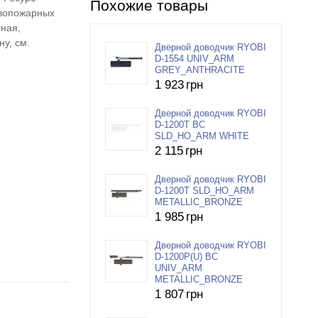
Похожие товары
ивопожарных
тная,
у, см.
Дверной доводчик RYOBI
D-1554 UNIV_ARM
GREY_ANTHRACITE
1 923
грн
Дверной доводчик RYOBI
D-1200T BC
SLD_HO_ARM WHITE
2 115
грн
Дверной доводчик RYOBI
D-1200T SLD_HO_ARM
METALLIC_BRONZE
1 985
грн
Дверной доводчик RYOBI
D-1200P(U) BC
UNIV_ARM
METALLIC_BRONZE
1 807
грн