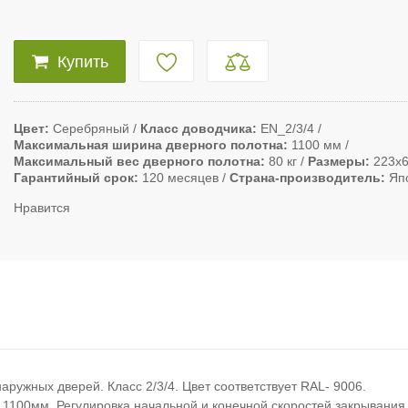
Купить
Цвет
Серебряный
Класс доводчика
EN_2/3/4
Максимальная ширина дверного полотна
1100 мм
Максимальный вес дверного полотна
80 кг
Размеры
223х
Гарантийный срок
120 месяцев
Страна-производитель
Яп
Нравится
аружных дверей. Класс 2/3/4. Цвет соответствует RAL- 9006.
 1100мм. Регулировка начальной и конечной скоростей закрывания.