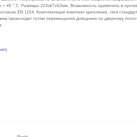
до + 45 ° С. Размеры 223х67х52мм. Возможность применять в прот
огласно EN 1154. Комплектиция комплект крепления, тяга стандар
чика происходит путем перемещения доводчика по дверному полотн
м.
нии)
Ryobi