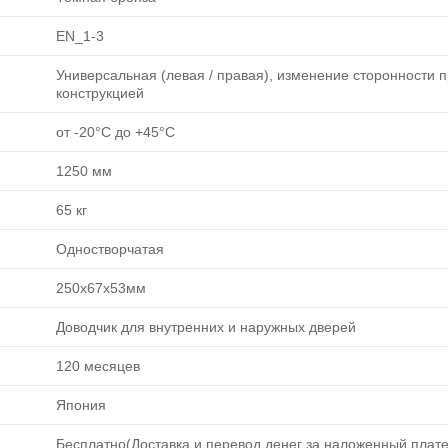
EN_1-3
Универсальная (левая / правая), изменение сторонности 
конструкцией
от -20°C до +45°C
1250 мм
65 кг
Одностворчатая
250х67х53мм
Доводчик для внутренних и наружных дверей
120 месяцев
Япония
Бесплатно(Доставка и перевод денег за наложенный плате