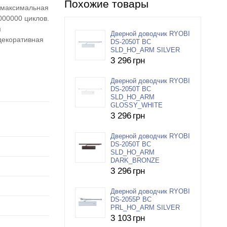
Похожие товары
, максимальная
000000 циклов.
м
Дверной доводчик RYOBI
декоративная
DS-2050T BC
SLD_HO_ARM SILVER
3 296
грн
Дверной доводчик RYOBI
DS-2050T BC
SLD_HO_ARM
GLOSSY_WHITE
3 296
грн
Дверной доводчик RYOBI
DS-2050T BC
SLD_HO_ARM
DARK_BRONZE
3 296
грн
Дверной доводчик RYOBI
DS-2055P BC
PRL_HO_ARM SILVER
3 103
грн