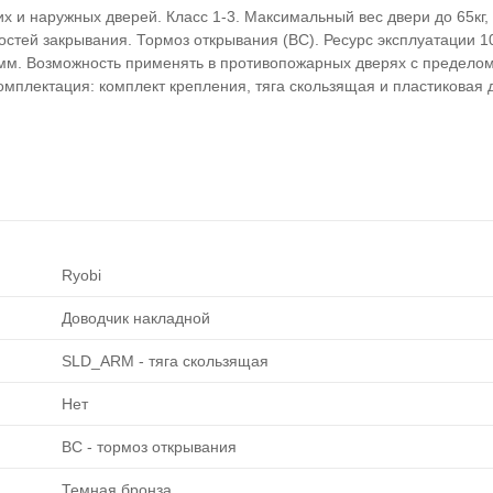
х и наружных дверей. Класс 1-3. Максимальный вес двери до 65кг
стей закрывания. Тормоз открывания (ВС). Ресурс эксплуатации 1
53мм. Возможность применять в противопожарных дверях с предело
мплектация: комплект крепления, тяга скользящая и пластиковая 
Ryobi
Доводчик накладной
SLD_ARM - тяга скользящая
Нет
BC - тормоз открывания
Темная бронза