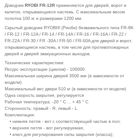
Доводчик
RYOBI FR-12R
применяются для дверей, ворот и
калиток, открывающиеся настежь. С максимальным весом
полотна 100 кг и размерами 1200 мм.
Скрытый доводчик RYOBI® (Риоби) безважильного типа FR-8K
/ FR-12 / FR-12A / FR-14 / FR-14A / FR-16 / FR-16A / FR-22 /
FR-22A / FR-30 / FR -30A / FR-50 / FR-50A для дверей и ворот,
открывающиеся настежь, в том числе для противопожарных
дверей и дверей эвакуационных выходов.
Технические характеристики:
Ресурс эксплуатации (циклов) - 100000
Максимальная ширина дверей 3500 мм (в зависимости от
модели)
Максимальный вес двери 510 кг (в зависимости от модели)
Одна скорость закрытия, регулируется
Рабочая температура: -20 ° С ... + 45 ° С
Сторонность: правый - R, левый - L.
Комплектация:
• нижняя петля - вот с соответствующей частью в пол;
• верхняя петля - вот регулируемая;
• ключ для регулирования силы закрытия (класса);