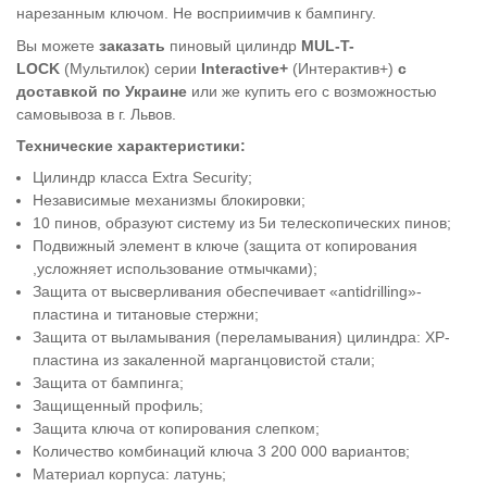
нарезанным ключом. Не восприимчив к бампингу.
Вы можете
заказать
пиновый цилиндр
MUL-T-
LOCK
(Мультилок) серии
Interactive+
(Интерактив+)
с
доставкой по Украине
или же купить его с возможностью
самовывоза в г. Львов.
Технические характеристики:
Цилиндр класса Extra Security;
Независимые механизмы блокировки;
10 пинов, образуют систему из 5и телескопических пинов;
Подвижный элемент в ключе (защита от копирования
,усложняет использование отмычками);
Защита от высверливания обеспечивает «antidrilling»-
пластина и титановые стержни;
Защита от выламывания (переламывания) цилиндра: ХР-
пластина из закаленной марганцовистой стали;
Защита от бампинга;
Защищенный профиль;
Защита ключа от копирования слепком;
Количество комбинаций ключа 3 200 000 вариантов;
Материал корпуса: латунь;