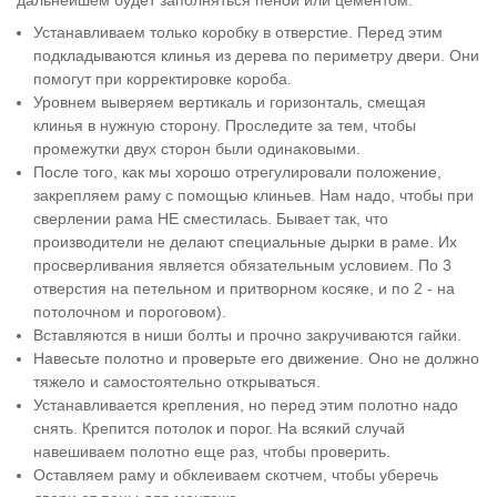
дальнейшем будет заполняться пеной или цементом.
Устанавливаем только коробку в отверстие. Перед этим
подкладываются клинья из дерева по периметру двери. Они
помогут при корректировке короба.
Уровнем выверяем вертикаль и горизонталь, смещая
клинья в нужную сторону. Проследите за тем, чтобы
промежутки двух сторон были одинаковыми.
После того, как мы хорошо отрегулировали положение,
закрепляем раму с помощью клиньев. Нам надо, чтобы при
сверлении рама НЕ сместилась. Бывает так, что
производители не делают специальные дырки в раме. Их
просверливания является обязательным условием. По 3
отверстия на петельном и притворном косяке, и по 2 - на
потолочном и пороговом).
Вставляются в ниши болты и прочно закручиваются гайки.
Навесьте полотно и проверьте его движение. Оно не должно
тяжело и самостоятельно открываться.
Устанавливается крепления, но перед этим полотно надо
снять. Крепится потолок и порог. На всякий случай
навешиваем полотно еще раз, чтобы проверить.
Оставляем раму и обклеиваем скотчем, чтобы уберечь