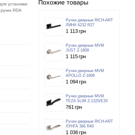
Похожие товары
для установки
 ручек RDA
Ручки дверные RICH-ART
ЛИНА 6232 R27
1 113
грн
Ручки дверные MVM
JUST Z-1809
1 115
грн
Ручки дверные MVM
APOLLO Z-1808
1 094
грн
Ручки дверные MVM
TEZA SLIM Z-1325/E20
761
грн
Ручки дверные RICH-ART
ЛУНГА 366 R40
1 036
грн