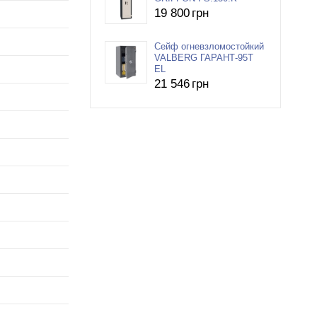
19 800
грн
Сейф огневзломостойкий
VALBERG ГАРАНТ-95Т
EL
21 546
грн