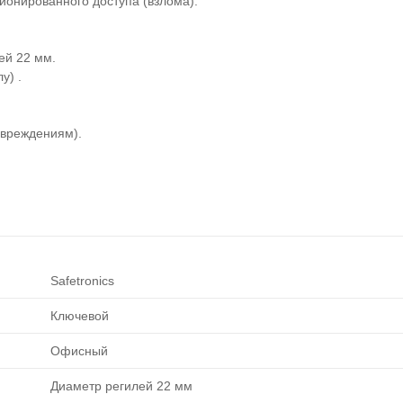
ионированного доступа (взлома).
ей 22 мм.
у) .
овреждениям).
Safetronics
Ключевой
Офисный
Диаметр регилей 22 мм