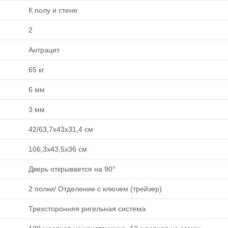
К полу и стене
2
Антрацит
65 кг
6 мм
3 мм
42/63,7х43х31,4 см
106,3х43,5х36 см
Дверь открывается на 90°
2 полки/ Отделение с ключем (трейзер)
Трехсторонняя ригельная система