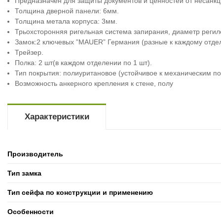
Предназначен для защиты документов и ценностей от несанкц
Толщина дверной панели: 6мм.
Толщина метала корпуса: 3мм.
Трьохсторонняя ригельная система запирания, диаметр регил
Замок:2 ключевых ”MAUER” Германия (разные к каждому отдел
Трейзер.
Полка: 2 шт(в каждом отделении по 1 шт).
Тип покрытия: полиуритановое (устойчивое к механическим п
Возможность анкерного крепления к стене, полу
Характеристики
Производитель
Тип замка
Тип сейфа по конструкции и применению
Особенности