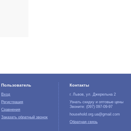
Пользователь
Контакты
Вход
г. Львов, ул. Джерельна 2
Регистрация
Узнать скидку и оптовые цены
Звоните: (097) 097-09-97
Сравнения
household.org.ua@gmail.com
Заказать обратный звонок
Обратная связь