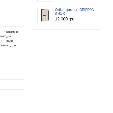
Сейф офисный GRIFFON
S.63.K
12 000
грн
 питания в
иатуре/
ия кода,
лавиатуры