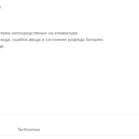
и.
ктами непосредственно на клавиатуре.
кода, ошибок ввода и состояния разряда батареи.
да.
Technomax