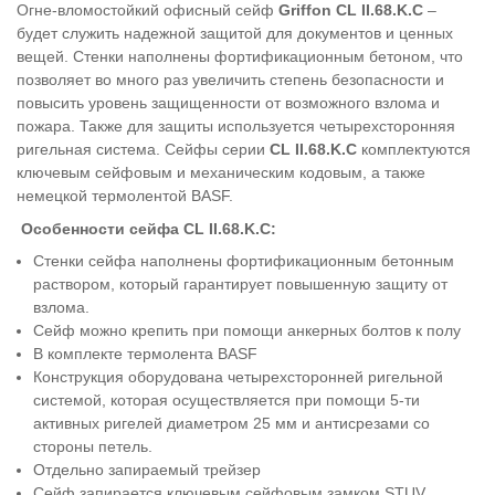
Огне-вломостойкий офисный сейф
Griffon
CL II.68.K.С
–
будет служить надежной защитой для документов и ценных
вещей. Стенки наполнены фортификационным бетоном, что
позволяет во много раз увеличить степень безопасности и
повысить уровень защищенности от возможного взлома и
пожара. Также для защиты используется четырехсторонняя
ригельная система. Сейфы серии
CL II.68.K.С
комплектуются
ключевым сейфовым и механическим кодовым, а также
немецкой термолентой BASF.
Особенности сейфа
CL II.68.K.С:
Стенки сейфа наполнены фортификационным бетонным
раствором, который гарантирует повышенную защиту от
взлома.
Сейф можно крепить при помощи анкерных болтов к полу
В комплекте термолента BASF
Конструкция оборудована четырехсторонней ригельной
системой, которая осуществляется при помощи 5-ти
активных ригелей диаметром 25 мм и антисрезами со
стороны петель.
Отдельно запираемый трейзер
Сейф запирается ключевым сейфовым замком STUV