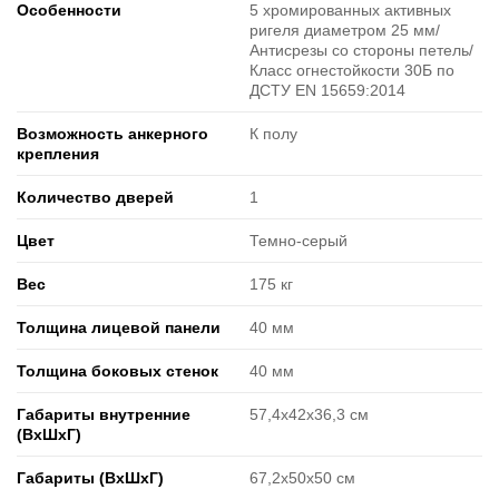
Особенности
5 хромированных активных
ригеля диаметром 25 мм/
Антисрезы со стороны петель/
Класс огнестойкости 30Б по
ДСТУ EN 15659:2014
Возможность анкерного
К полу
крепления
Количество дверей
1
Цвет
Темно-серый
Вес
175 кг
Толщина лицевой панели
40 мм
Толщина боковых стенок
40 мм
Габариты внутренние
57,4х42х36,3 см
(ВxШxГ)
Габариты (ВxШxГ)
67,2х50х50 см