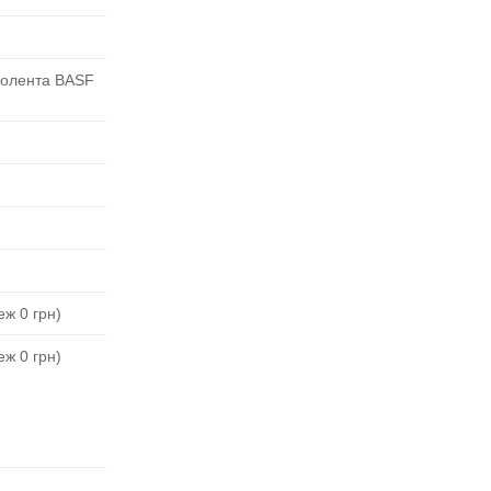
молента BASF
ж 0 грн)
ж 0 грн)