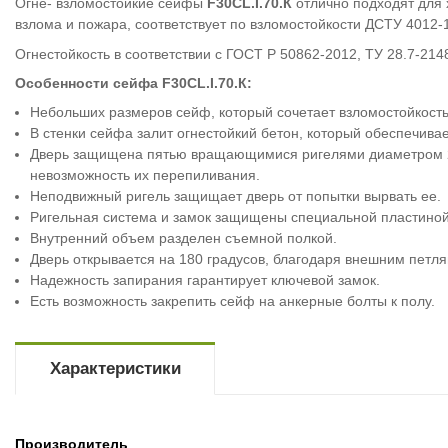
Огне- взломостойкие сейфы
F30CL.I.70.К
отлично подходят для 
взлома и пожара, соответствует по взломостойкости ДСТУ 4012-1
Огнестойкость в соответствии с ГОСТ Р 50862-2012, ТУ 28.7-214
Особенности сейфа F30CL.I.70.К:
Небольших размеров сейф, который сочетает взломостойкость
В стенки сейфа залит огнестойкий бетон, который обеспечивае
Дверь защищена пятью вращающимися ригелями диаметром 
невозможность их перепиливания.
Неподвижный ригель защищает дверь от попытки вырвать ее.
Ригельная система и замок защищены специальной пластиной
Внутренний объем разделен съемной полкой.
Дверь открывается на 180 градусов, благодаря внешним петля
Надежность запирания гарантирует ключевой замок.
Есть возможность закрепить сейф на анкерные болты к полу.
Характеристики
Производитель