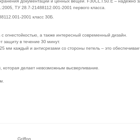
хранения документации и ценных вещей. F30CL.I.50.E – надежно 
:2005, ТУ 28.7-21488112.001-2001 первого класса.
88112.001-2001 класс 30Б.
 с огнестойкостью, а также интересный современный дизайн.
т защиту в течение 30 минут.
25 мм каждый и
антисрезами со стороны петель
– это обеспечивае
, которая делает невозможным высверливание.
м.
Griffon