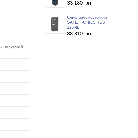
33 180
грн
Сейф взломостойкий
SAFETRONICS TSS
125ME
33 810
грн
 к наружной