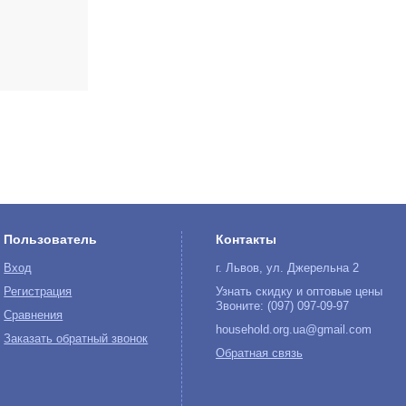
Пользователь
Контакты
Вход
г. Львов, ул. Джерельна 2
Регистрация
Узнать скидку и оптовые цены
Звоните: (097) 097-09-97
Сравнения
household.org.ua@gmail.com
Заказать обратный звонок
Обратная связь