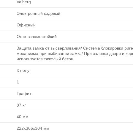
Valberg
Электронный кодовый
Офисный
Огне-взломостойкий
Защита замка от высверливания/ Система блокировки риг
механизма при выбивании замка/ При заливке двери и ко
используется тяжелый бетон
К полу
1
Графит
87 кг
40 мм
222х366х304 мм