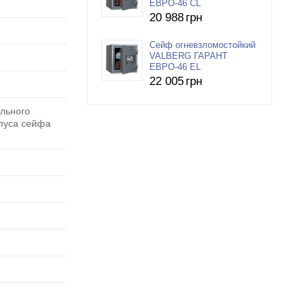
ЕВРО-46 СL
20 988
грн
Сейф огневзломостойкий
VALBERG ГАРАНТ
ЕВРО-46 EL
22 005
грн
ельного
рпуса сейфа