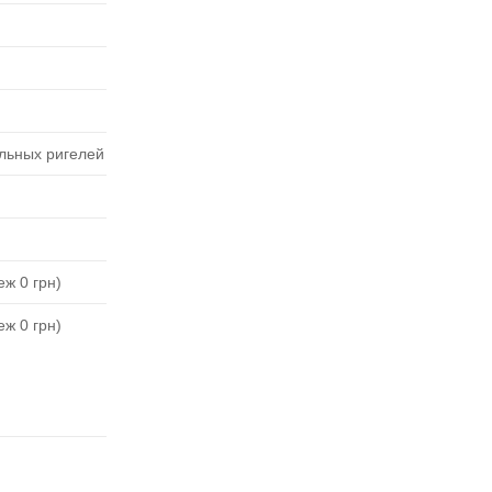
льных ригелей
ж 0 грн)
ж 0 грн)