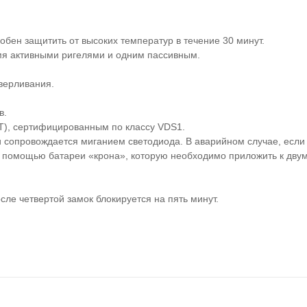
обен защитить от высоких температур в течение 30 минут.
мя активными ригелями и одним пассивным.
верливания.
в.
), сертифицированным по классу VDS1.
и сопровождается миганием светодиода. В аварийном случае, если
с помощью батареи «крона», которую необходимо приложить к дву
сле четвертой замок блокируется на пять минут.