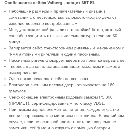
Особенности сейфа Valberg
кварцит 65T EL
:
Небольшие размеры и привлекательный дизайн в
сочетании с огнестойкостью, взломостойкостью делают
изделие довольно востребованным.
Между стенками сейфа залит огнестойкий бетон, который
способен защитить от высоких температур в течение 60
минут.
Запирается сейф трехсторонним ригельным механизмом с
4-мя активными ригелями и одним пассивным.
Пассивный ригель блокирует дверь при попытке вырвать ее.
Твердосплавная пластина защищает механизм и замок от
высверливания.
Одна полка разделяет сейф на две зоны.
Благодаря внешним петлям дверь открывается на 180
градусов.
Сейф оснащен электронным кодовым замком PS 300
(ПРОМЕТ), сертифицированным по классу VDS1.
При низком заряде элементов питания, каждое открытие
двери сопровождается миганием светодиода. В аварийном
случае, если не основной элемент питания вовремя не
заменили, сейф можно открыть с помощью батареи