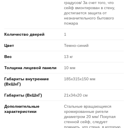
градусов/ За счет того, что
сейф вмонтирован в стену,
достигается защита от
незначительного бытового
пожара
Количество дверей
1
Цвет
Темно-синий
Вес
13 кг
Толщина лицевой панели
10 мм
Габариты внутренние
185х315х150 мм
(ВxШxГ)
Габариты (ВxШxГ)
21х34х20 см
Дополнительные
Стальные вращающиеся
характеристики
хромированные ригели
диаметром 20 мм/ Покупая
стенной сейф, следует
помнить, что стена, в которую