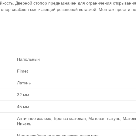
кость. Дверной стопор предназначен для ограничения открывания
топор снабжен смягчающей резиновой вставкой. Монтаж прост и не
Напольный
Fimet
Латунь
32 мм
45 мм
Античное железо, Бронза матовая, Матовая латунь, Матов
Никель
Многослойное гальваническое покрытие