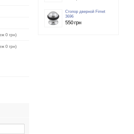
Стопор дверной Fimet
3696
550
грн
ж 0 грн)
ж 0 грн)