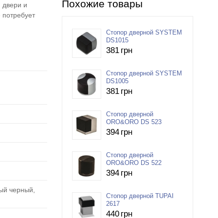
Похожие товары
 двери и
 потребует
Стопор дверной SYSTEM
DS1015
381
грн
Стопор дверной SYSTEM
DS1005
381
грн
Стопор дверной
ORO&ORO DS 523
394
грн
Стопор дверной
ORO&ORO DS 522
394
грн
ый черный,
Стопор дверной TUPAI
2617
440
грн