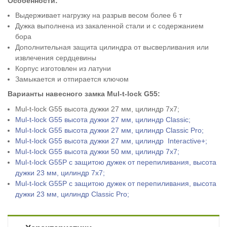
Особенности:
Выдерживает нагрузку на разрыв весом более 6 т
Дужка выполнена из закаленной стали и с содержанием
бора
Дополнительная защита цилиндра от высверливания или
извлечения сердцевины
Корпус изготовлен из латуни
Замыкается и отпирается ключом
Варианты навесного замка Mul-t-lock G55:
Mul-t-lock G55 в
ысота дужки 27 мм, цилиндр
7х7;
Mul-t-lock
G55
в
ысота дужки 27 мм, цилиндр Classic;
Mul-t-lock
G55
в
ысота дужки 27 мм, цилиндр Classic Pro;
Mul-t-lock G55 в
ысота дужки
27 мм, цилиндр Interactive+;
Mul-t-lock G55 высота дужки 50 мм, цилиндр 7х7;
Mul-t-lock
G55P
c
защитою дужек от перепиливания,
в
ысота
дужки 23 мм, цилиндр 7х7;
Mul-t-lock G55P c защитою дужек от перепиливания, высота
дужки 23 мм, цилиндр Classic Pro;