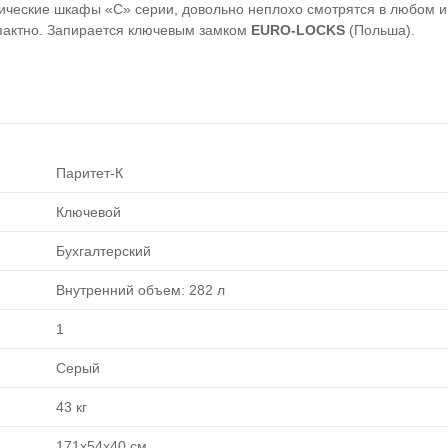
ические шкафы «С» серии, довольно неплохо смотрятся в любом 
пактно. Запирается ключевым замком
EURO-LOCKS
(Польша).
Паритет-К
Ключевой
Бухгалтерский
Внутренний объем: 282 л
1
Серый
43 кг
171х54х40 см