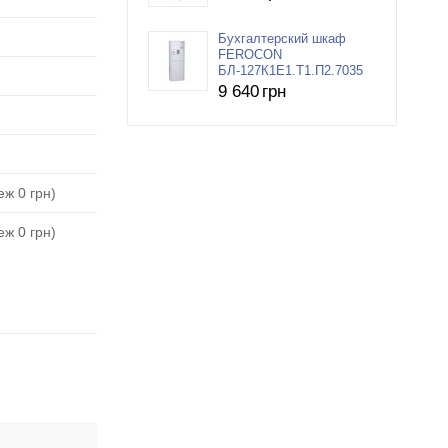
Бухгалтерский шкаф
FEROCON
БЛ-127К1Е1.Т1.П2.7035
9 640
грн
ж 0 грн)
ж 0 грн)