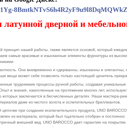
olders/1Yg-8BmtkNTvS6h4R2yF9u9l8DqMQWk
 латунной дверной и мебельно
ой принцип нашей работы, также является основой, который ежедн
лаем самые красивые и изысканные элементы фурнитуры из высок
никами.
нтность. Они вневременно и сдержанны, изысканны и элегантны,
аши вещи может себе позволить только настоящий ценитель прекра
нные трудоемкие процессы ручной работы, создавая уникальные
ыт и знания, накопленные на протяжении многих лет, использую
о которых заключается в бесчисленных деталях. Наши мастера-ре
териалов даже из чистого золота и ослепительных бриллиантов.
й цепочке при создании исключительного продукта, UNO BAROCCO
овлен из материала, который был тщательно отобран и постоянно
езупречный внешний вид. UNO BAROCCO дает гарантию на покрытие.