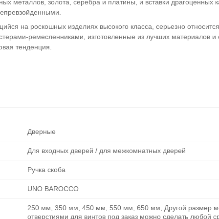
ных металлов, золота, серебра и платины, и вставки драгоценных 
 непревзойденными.
ся на роскошных изделиях высокого класса, серьезно относится
стерами-ремесленниками, изготовленные из лучших материалов и
овая тенденция.
Дверные
Для входных дверей / для межкомнатных дверей
Ручка скоба
UNO BAROCCO
250 мм, 350 мм, 450 мм, 550 мм, 650 мм, Другой размер 
отверстиями для винтов под заказ можно сделать любой с