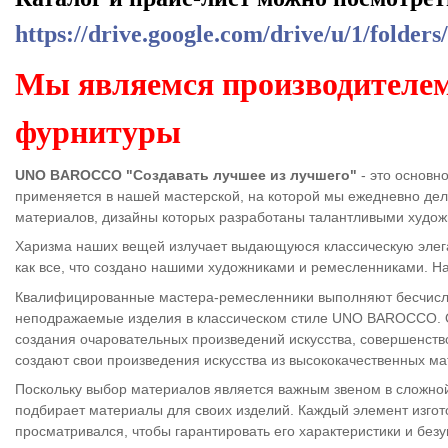
https://drive.google.com/drive/u/1/f
Мы являемся производителем
фурнитуры
UNO BAROCCO "Создавать лучшее из лучшего"
- это основн
применяется в нашей мастерской, на которой мы ежедневно де
материалов, дизайны которых разработаны талантливыми худож
Харизма наших вещей излучает выдающуюся классическую элега
как все, что создано нашими художниками и ремесленниками. Н
Квалифицированные мастера-ремесленники выполняют бесчисле
неподражаемые изделия в классическом стиле UNO BAROCCO. Оп
создания очаровательных произведений искусства, совершенств
создают свои произведения искусства из высококачественных ма
Поскольку выбор материалов является важным звеном в сложно
подбирает материалы для своих изделий. Каждый элемент изгот
просматривался, чтобы гарантировать его характеристики и б