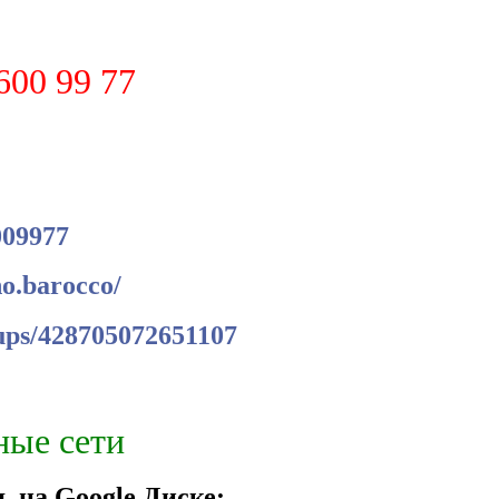
600 99 77
009977
o.barocco/
ups/428705072651107
ные сети
ь на Google Диске: