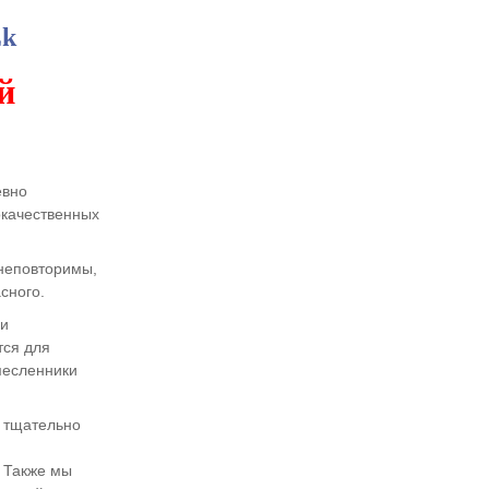
Zk
й
евно
окачественных
 неповторимы,
сного.
 и
тся для
месленники
 тщательно
 Также мы