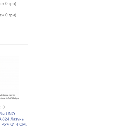
ж 0 грн)
ж 0 грн)
: 0
обы UNO
824 Латунь
 РУЧКИ 4 СМ.