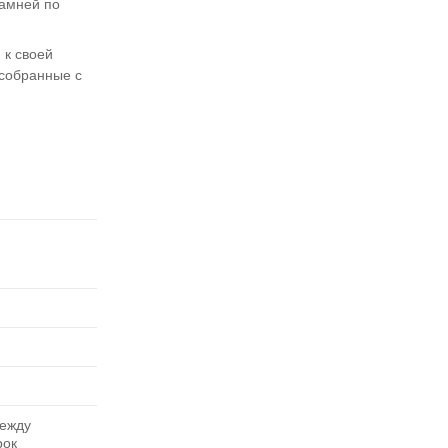
камней по
 к своей
 собранные с
между
рок