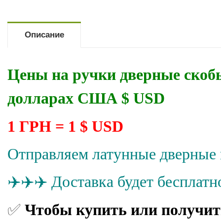
Описание
Цены на ручки дверные ск
долларах США $ USD
1 ГРН = 1 $ USD
Отправляем латунные дверные 
✈️
✈️✈️
Доставка будет бесплатн
✅
Чтобы купить или получит