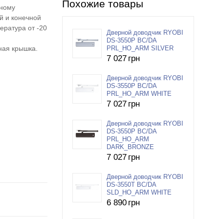
Похожие товары
ьному
й и конечной
ература от -20
Дверной доводчик RYOBI
DS-3550P BC/DA
ная крышка.
PRL_HO_ARM SILVER
7 027
грн
Дверной доводчик RYOBI
DS-3550P BC/DA
PRL_HO_ARM WHITE
7 027
грн
Дверной доводчик RYOBI
DS-3550P BC/DA
PRL_HO_ARM
DARK_BRONZE
7 027
грн
Дверной доводчик RYOBI
DS-3550T BC/DA
SLD_HO_ARM WHITE
6 890
грн