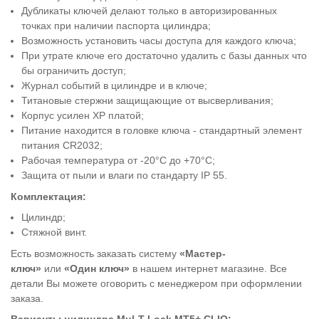
Дубликаты ключей делают только в авторизированных
точках при наличии паспорта цилиндра;
Возможность установить часы доступа для каждого ключа;
При утрате ключе его достаточно удалить с базы данных что
бы ограничить доступ;
Журнал событий в цилиндре и в ключе;
Титановые стержни защищающие от высверливания;
Корпус усилен ХР платой;
Питание находится в головке ключа - стандартный элемент
питания CR2032;
Рабочая температура от -20°C до +70°C;
Защита от пыли и влаги по стандарту IP 55.
Комплектация:
Цилиндр;
Стяжной винт.
Есть возможность заказать систему
«Мастер-
ключ»
или
«Один ключ»
в нашем интернет магазине. Все
детали Вы можете оговорить с менеджером при оформлении
заказа.
Варианты цилиндра Mul-T-Lock MT5+
CLIQ
: