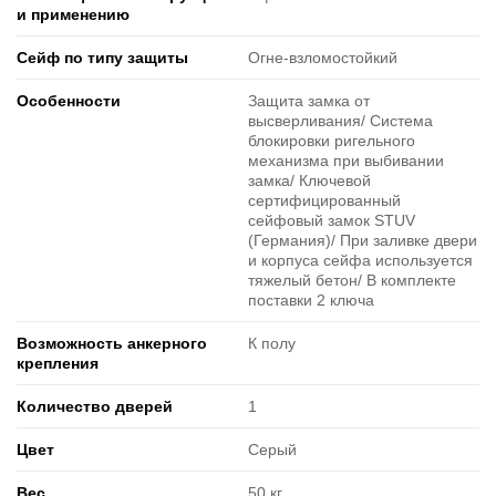
и применению
Сейф по типу защиты
Огне-взломостойкий
Особенности
Защита замка от
высверливания/ Система
блокировки ригельного
механизма при выбивании
замка/ Ключевой
сертифицированный
сейфовый замок STUV
(Германия)/ При заливке двери
и корпуса сейфа используется
тяжелый бетон/ В комплекте
поставки 2 ключа
Возможность анкерного
К полу
крепления
Количество дверей
1
Цвет
Серый
Вес
50 кг