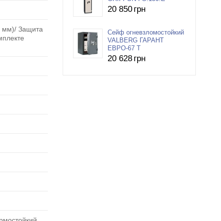
20 850
грн
 мм)/ Защита
Сейф огневзломостойкий
мплекте
VALBERG ГАРАНТ
ЕВРО-67 T
20 628
грн
ермостойкий