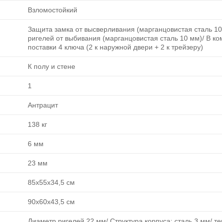
Взломостойкий
Защита замка от высверливания (марганцовистая сталь 10
ригелей от выбивания (марганцовистая сталь 10 мм)/ В ко
поставки 4 ключа (2 к наружной двери + 2 к трейзеру)
К полу и стене
1
Антрацит
138 кг
6 мм
23 мм
85х55х34,5 см
90х60х43,5 см
Диаметр ригелей 22 мм/ Структура корпуса: сталь 3 мм/ т