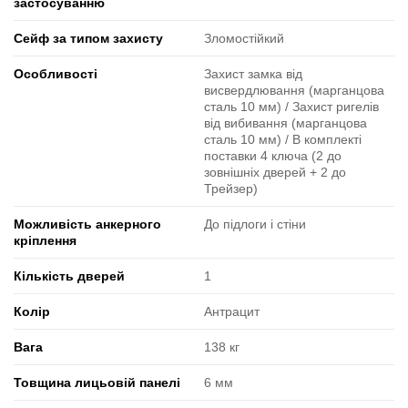
застосуванню
Сейф за типом захисту
Зломостійкий
Особливості
Захист замка від
висвердлювання (марганцова
сталь 10 мм) / Захист ригелів
від вибивання (марганцова
сталь 10 мм) / В комплекті
поставки 4 ключа (2 до
зовнішніх дверей + 2 до
Трейзер)
Можливість анкерного
До підлоги і стіни
кріплення
Кількість дверей
1
Колір
Антрацит
Вага
138 кг
Товщина лицьовій панелі
6 мм