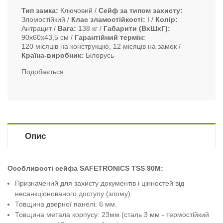
Тип замка
Ключовий
Сейф за типом захисту
Зломостійкий
Клас зламостійкості
I
Колір
Антрацит
Вага
138 кг
Габарити (ВxШxГ)
90х60х43,5 см
Гарантійний термін
120 місяців на конструкцію, 12 місяців на замок
Країна-виробник
Білорусь
Подобається
Опис
Особливості сейфа SAFETRONICS TSS 90M:
Призначений для захисту документів і цінностей від
несанкціонованого доступу (злому).
Товщина дверної панелі: 6 мм.
Товщина метала корпусу: 23мм (сталь 3 мм - термостійкий