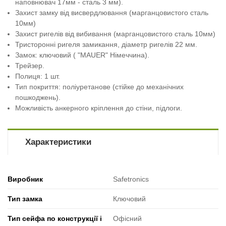
наповнювач 17мм - сталь 3 мм).
Захист замку від висвердлювання (марганцовистого сталь
10мм)
Захист ригелів від вибивання (марганцовистого сталь 10мм)
Тристоронні ригеля замикання, діаметр ригелів 22 мм.
Замок: ключовий ( "MAUER" Німеччина).
Трейзер.
Полиця: 1 шт.
Тип покриття: поліуретанове (стійке до механічних
пошкоджень).
Можливість анкерного кріплення до стіни, підлоги.
Характеристики
Виробник
Safetronics
Тип замка
Ключовий
Тип сейфа по конструкції і
Офісний