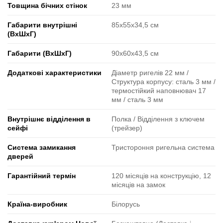
Товщина бічних стінок
23 мм
Габарити внутрішні
85х55х34,5 см
(ВxШxГ)
Габарити (ВxШxГ)
90х60х43,5 см
Додаткові характеристики
Діаметр ригелів 22 мм /
Структура корпусу: сталь 3 мм /
термостійкий наповнювач 17
мм / сталь 3 мм
Внутрішнє відділення в
Полка / Відділення з ключем
сейфі
(трейзер)
Система замикання
Тристороння ригельна система
дверей
Гарантійний термін
120 місяців на конструкцію, 12
місяців на замок
Країна-виробник
Білорусь