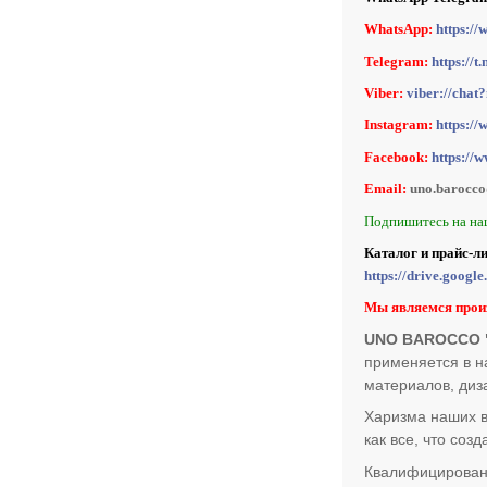
WhatsApp:
https:/
Telegram:
https:/
Viber:
viber://ch
Instagram:
https:/
Facebook:
https://
Email:
uno.barocc
Подпишитесь на на
Каталог и прайс-л
https://drive.goo
Мы являемся прои
UNO BAROCCO "
применяется в н
материалов, диз
Харизма наших в
как все, что со
Квалифицирован