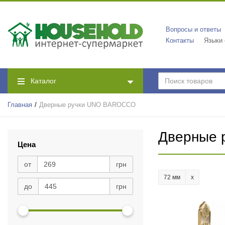
Вопросы и ответы
Контакты
Языки
Каталог
Главная
Дверные ручки UNO BAROCCO
Дверные
Цена
от
грн
72 мм
до
грн