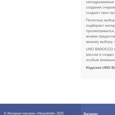
неподражаемые и
создания очаров
создают свои пр
Поскольку выбор
подбирает матер
просматривался,
можем предостав
вашему выбору, 
UNO BAROCCO пре
миссии и создал
особым внимание
Изделия UNO B
© Интернет-магазин «Household» 2025
Каталог