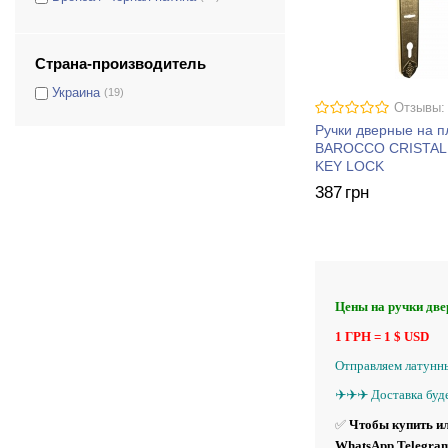
Медный
(19)
Золото 24К
(19)
Страна-производитель
Серебро
(19)
Украина
(19)
Золото французское
(19)
Отзывы:
Другой цвет под заказ можно
(19)
Ручки дверные на 
сделать любой срок
BAROCCO CRISTAL
исполнения 14-30 дней
KEY LOCK
387
грн
Цены на ручки дв
1 ГРН = 1 $ USD
Отправляем латунны
✈️✈️✈️ Доставка буд
✅
Чтобы купить ил
WhatsApp Telegram