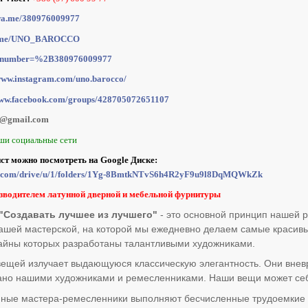
/wa.me/380976009977
/t.me/UNO_BAROCCO
at?number=%2B380976009977
/www.instagram.com/uno.barocco/
www.facebook.com/groups/428705072651107
o@gmail.com
ши социальные сети
ист можно посмотреть на Google Диске:
gle.com/drive/u/1/folders/1Yg-8BmtkNTvS6h4R2yF9u9l8DqMQWkZk
зводителем латунной дверной и мебельной фурнитуры
Создавать лучшее из лучшего"
- это основной принцип нашей р
ашей мастерской, на которой мы ежедневно делаем самые красив
айны которых разработаны талантливыми художниками.
ещей излучает выдающуюся классическую элегантность. Они внев
здано нашими художниками и ремесленниками. Наши вещи может себ
ные мастера-ремесленники выполняют бесчисленные трудоемкие п