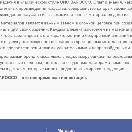
зделия в классическом стиле UNO BAROCCO. Опыт и знания, нако
ательных произведений искусства, совершенство которых заключа
оизведения искусства из высококачественных материалов даже из ч
 материалов является важным звеном в сложной цепочке при соз
иалы для своих изделий. Каждый элемент изготовлен из материала
 чтобы гарантировать его характеристики и безупречный внешний
ить услугу эксклюзивного покрытия из драгоценных металлов, золо
что сделает эти вещи такими удивительными и непревзойденными.
стижный бренд класса люкс, специализирующийся на роскошных и
 уникальные шедевры, тщательно созданные мастерами-ремесленн
м к деталям, которые может предоставить мировая тенденция.
AROCCO – это вневременная инвестиция.
Магазин