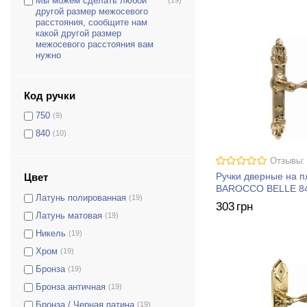
Мы можем сделать любой
другой размер межосевого
расстояния, сообщите нам
какой другой размер
межосевого расстояния вам
нужно
Код ручки
750
(9)
840
(10)
Отзывы:
Ручки дверные на 
Цвет
BAROCCO BELLE 8
Латунь полированная
(19)
303
грн
Латунь матовая
(19)
Никель
(19)
Хром
(19)
Бронза
(19)
Бронза античная
(19)
Бронза / Черная патина
(19)