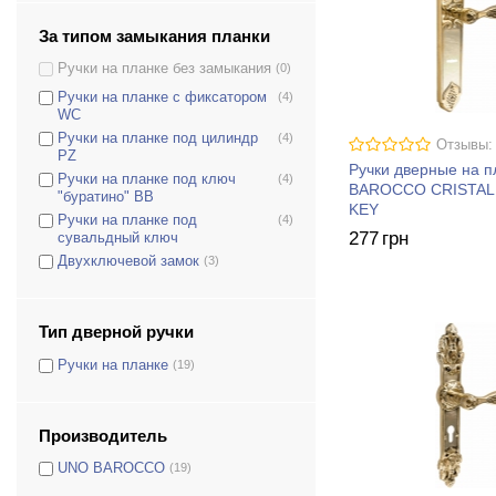
За типом замыкания планки
Ручки на планке без замыкания
(0)
Ручки на планке с фиксатором
(4)
WC
Ручки на планке под цилиндр
(4)
Отзывы:
PZ
Ручки дверные на 
Ручки на планке под ключ
(4)
BAROCCO CRISTAL
"буратино" BB
KEY
Ручки на планке под
(4)
277
грн
сувальдный ключ
Двухключевой замок
(3)
Тип дверной ручки
Ручки на планке
(19)
Производитель
UNO BAROCCO
(19)