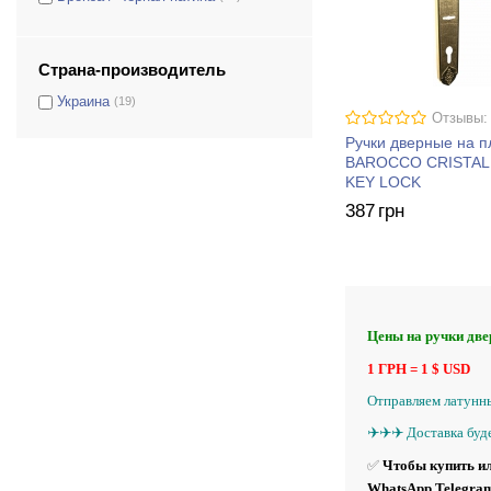
Медный
(19)
Золото 24К
(19)
Страна-производитель
Серебро
(19)
Украина
(19)
Золото французское
(19)
Отзывы:
Другой цвет под заказ можно
(19)
Ручки дверные на 
сделать любой срок
BAROCCO CRISTAL
исполнения 14-30 дней
KEY LOCK
387
грн
Цены на ручки дв
1 ГРН = 1 $ USD
Отправляем латунны
✈️✈️✈️ Доставка буд
✅
Чтобы купить ил
WhatsApp Telegram