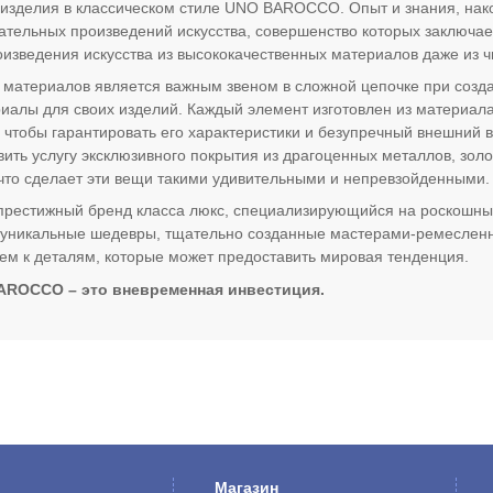
зделия в классическом стиле UNO BAROCCO. Опыт и знания, нако
ательных произведений искусства, совершенство которых заключа
оизведения искусства из высококачественных материалов даже из ч
 материалов является важным звеном в сложной цепочке при соз
иалы для своих изделий. Каждый элемент изготовлен из материала
 чтобы гарантировать его характеристики и безупречный внешний
ить услугу эксклюзивного покрытия из драгоценных металлов, золо
что сделает эти вещи такими удивительными и непревзойденными.
стижный бренд класса люкс, специализирующийся на роскошных и
 уникальные шедевры, тщательно созданные мастерами-ремесленн
м к деталям, которые может предоставить мировая тенденция.
AROCCO – это вневременная инвестиция.
Магазин