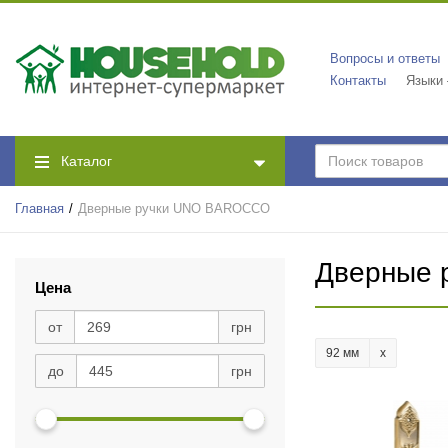
Вопросы и ответы
Контакты
Языки
Каталог
Главная
Дверные ручки UNO BAROCCO
Дверные
Цена
от
грн
92 мм
до
грн