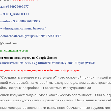
/wa.me/380976009977
/t.me/UNO_BAROCCO
at?number=%2B380976009977
/www.instagram.com/uno.barocco/
www.facebook.com/groups/428705072651107
o@gmail.com
ши социальные сети
ист можно посмотреть на Google Диске:
gle.com/drive/u/1/folders/1Yg-8BmtkNTvS6h4R2yF9u9l8DqMQWkZk
зводителем латунной дверной и мебельной фурнитуры
Создавать лучшее из лучшего"
- это основной принцип нашей р
ашей мастерской, на которой мы ежедневно делаем самые красив
айны которых разработаны талантливыми художниками.
ещей излучает выдающуюся классическую элегантность. Они внев
здано нашими художниками и ремесленниками. Наши вещи может себ
ные мастера-ремесленники выполняют бесчисленные трудоемкие п