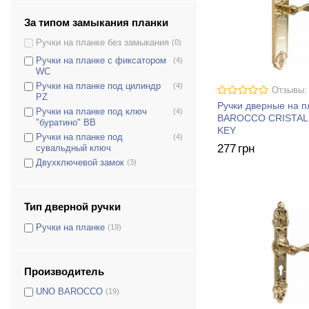
За типом замыкания планки
Ручки на планке без замыкания
(0)
Ручки на планке с фиксатором
(4)
WC
Ручки на планке под цилиндр
(4)
Отзывы:
PZ
Ручки дверные на 
Ручки на планке под ключ
(4)
BAROCCO CRISTAL
"буратино" BB
KEY
Ручки на планке под
(4)
277
грн
сувальдный ключ
Двухключевой замок
(3)
Тип дверной ручки
Ручки на планке
(19)
Производитель
UNO BAROCCO
(19)