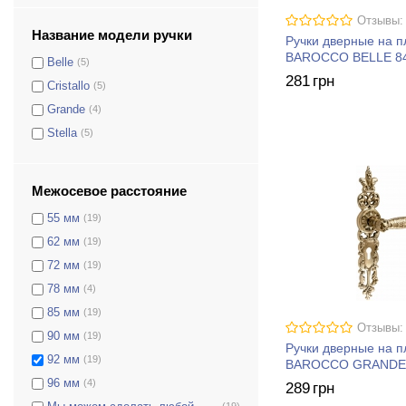
Отзывы:
Название модели ручки
Ручки дверные на 
BAROCCO BELLE 8
Belle
(5)
281
грн
Cristallo
(5)
Grande
(4)
Stella
(5)
Межосевое расстояние
55 мм
(19)
62 мм
(19)
72 мм
(19)
78 мм
(4)
85 мм
(19)
Отзывы:
90 мм
(19)
Ручки дверные на 
92 мм
(19)
BAROCCO GRANDE 
96 мм
(4)
289
грн
(19)