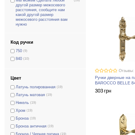
Мы можем сделать любой
другой размер межосевого
расстояния, сообщите нам
какой другой размер
межосевого расстояния вам
нужно
Код ручки
750
(9)
840
(10)
Отзывы:
Ручки дверные на 
Цвет
BAROCCO BELLE 8
Латунь полированная
(19)
303
грн
Латунь матовая
(19)
Никель
(19)
Хром
(19)
Бронза
(19)
Бронза античная
(19)
Бронза / Черная патина
(19)