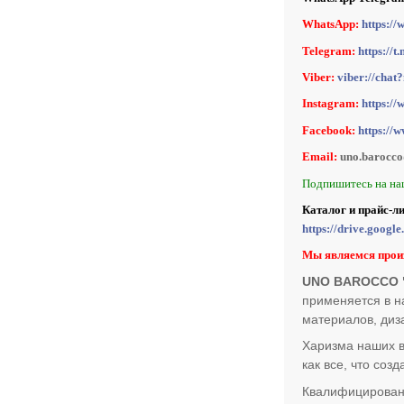
WhatsApp:
https:/
Telegram:
https:/
Viber:
viber://ch
Instagram:
https:/
Facebook:
https://
Email:
uno.barocc
Подпишитесь на на
Каталог и прайс-л
https://drive.goo
Мы являемся прои
UNO BAROCCO "
применяется в н
материалов, диз
Харизма наших в
как все, что со
Квалифицирован