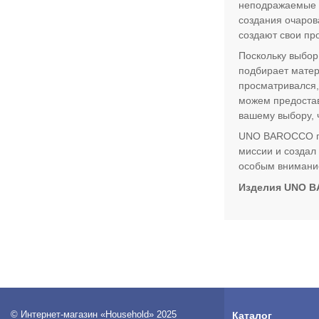
неподражаемые и
создания очаров
создают свои пр
Поскольку выбор
подбирает матер
просматривался,
можем предостав
вашему выбору, 
UNO BAROCCO пре
миссии и создал
особым внимание
Изделия UNO B
© Интернет-магазин «Household» 2025
Каталог