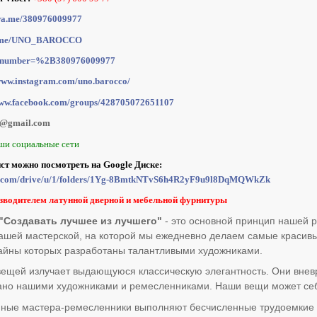
/wa.me/380976009977
/t.me/UNO_BAROCCO
at?number=%2B380976009977
/www.instagram.com/uno.barocco/
www.facebook.com/groups/428705072651107
o@gmail.com
ши социальные сети
ист можно посмотреть на Google Диске:
gle.com/drive/u/1/folders/1Yg-8BmtkNTvS6h4R2yF9u9l8DqMQWkZk
зводителем латунной дверной и мебельной фурнитуры
Создавать лучшее из лучшего"
- это основной принцип нашей р
ашей мастерской, на которой мы ежедневно делаем самые красив
айны которых разработаны талантливыми художниками.
ещей излучает выдающуюся классическую элегантность. Они внев
здано нашими художниками и ремесленниками. Наши вещи может себ
ные мастера-ремесленники выполняют бесчисленные трудоемкие п