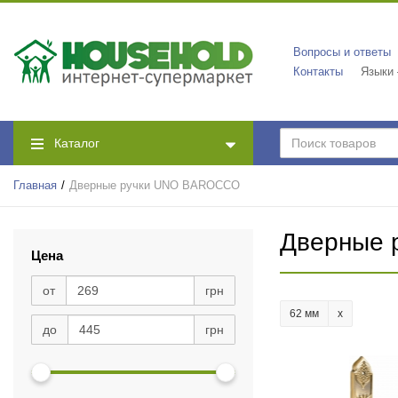
Вопросы и ответы
Контакты
Языки
Каталог
Главная
Дверные ручки UNO BAROCCO
Дверные
Цена
от
грн
62 мм
до
грн