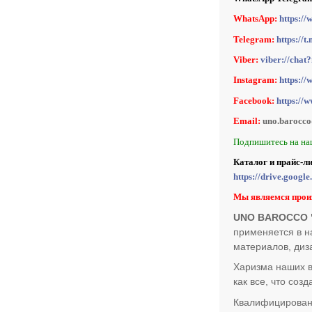
WhatsApp:
https:/
Telegram:
https:/
Viber:
viber://ch
Instagram:
https:/
Facebook:
https://
Email:
uno.barocc
Подпишитесь на на
Каталог и прайс-л
https://drive.goo
Мы являемся прои
UNO BAROCCO "
применяется в н
материалов, диз
Харизма наших в
как все, что со
Квалифицирован