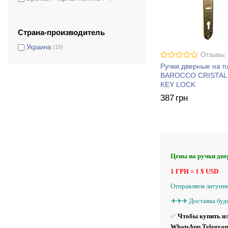
Медный
(19)
Золото 24К
(19)
Страна-производитель
Серебро
(19)
Украина
(19)
Золото французское
(19)
Отзывы:
Другой цвет под заказ можно
(19)
Ручки дверные на 
сделать любой срок
BAROCCO CRISTAL
исполнения 14-30 дней
KEY LOCK
387
грн
Цены на ручки дв
1 ГРН = 1 $ USD
Отправляем латунны
✈️✈️✈️ Доставка буд
✅
Чтобы купить ил
WhatsApp Telegram