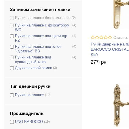
За типом замыкания планки
Ручки на планке без замыкания
(0)
Ручки на планке с фиксатором
(4)
WC
Ручки на планке под цилиндр
(4)
Отзывы:
PZ
Ручки дверные на 
Ручки на планке под ключ
(4)
BAROCCO CRISTAL
"буратино" BB
KEY
Ручки на планке под
(4)
277
грн
сувальдный ключ
Двухключевой замок
(3)
Тип дверной ручки
Ручки на планке
(19)
Производитель
UNO BAROCCO
(19)