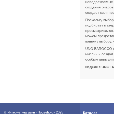
неподражаемые и
создания очаров
создают свои пр
Поскольку выбор
подбирает матер
просматривался,
можем предостав
вашему выбору, 
UNO BAROCCO пре
миссии и создал
особым внимание
Изделия UNO B
© Интернет-магазин «Household» 2025
Каталог