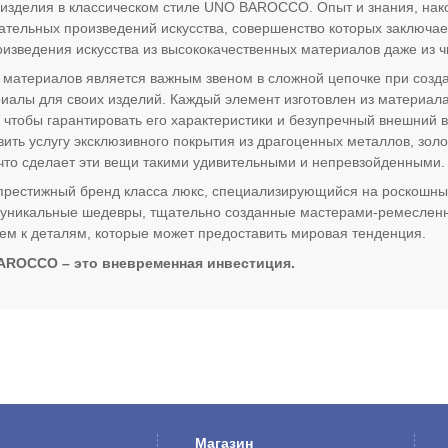
зделия в классическом стиле UNO BAROCCO. Опыт и знания, нако
ательных произведений искусства, совершенство которых заключа
оизведения искусства из высококачественных материалов даже из ч
 материалов является важным звеном в сложной цепочке при соз
иалы для своих изделий. Каждый элемент изготовлен из материала
 чтобы гарантировать его характеристики и безупречный внешний
ить услугу эксклюзивного покрытия из драгоценных металлов, золо
что сделает эти вещи такими удивительными и непревзойденными.
стижный бренд класса люкс, специализирующийся на роскошных и
 уникальные шедевры, тщательно созданные мастерами-ремесленн
м к деталям, которые может предоставить мировая тенденция.
AROCCO – это вневременная инвестиция.
Магазин