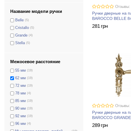
Отзывы:
Название модели ручки
Ручки дверные на 
BAROCCO BELLE 8
Belle
(5)
281
грн
Cristallo
(5)
Grande
(4)
Stella
(5)
Межосевое расстояние
55 мм
(19)
62 мм
(19)
72 мм
(19)
78 мм
(4)
85 мм
(19)
Отзывы:
90 мм
(19)
Ручки дверные на 
92 мм
(19)
BAROCCO GRANDE 
96 мм
(4)
289
грн
(19)