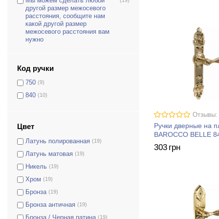
Мы можем сделать любой
другой размер межосевого
расстояния, сообщите нам
какой другой размер
межосевого расстояния вам
нужно
Код ручки
750
(9)
840
(10)
Отзывы:
Ручки дверные на 
Цвет
BAROCCO BELLE 8
Латунь полированная
(19)
303
грн
Латунь матовая
(19)
Никель
(19)
Хром
(19)
Бронза
(19)
Бронза античная
(19)
Бронза / Черная патина
(19)