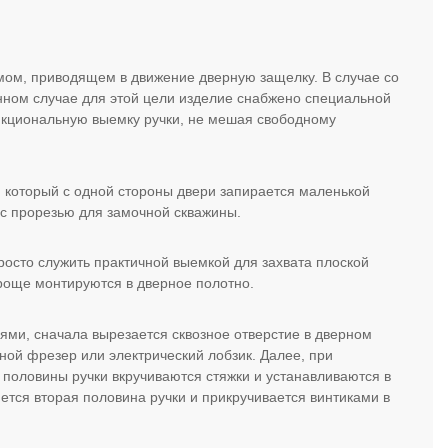
змом, приводящем в движение дверную защелку. В случае со
нном случае для этой цели изделие снабжено специальной
нкциональную выемку ручки, не мешая свободному
 который с одной стороны двери запирается маленькой
и с прорезью для замочной скважины.
осто служить практичной выемкой для захвата плоской
роще монтируются в дверное полотно.
ями, сначала вырезается сквозное отверстие в дверном
ной фрезер или электрический лобзик. Далее, при
половины ручки вкручиваются стяжки и устанавливаются в
ется вторая половина ручки и прикручивается винтиками в