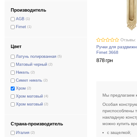
Антрацит
(2)
Производитель
Античное железо
(1)
AGB
(1)
Бронза
(1)
Fimet
(1)
Бронза матовая
(3)
Отзывы:
Латунь
(2)
Цвет
Ручки для раздвижн
Латунь матовая
(1)
Fimet 3668
Латунь полированная
(5)
878
грн
Матовый черный
(2)
Никель
(2)
Симил никель
(2)
Хром
(2)
Мы предлагаем к
Хром матовый
(4)
Особая конструк
Хром матовый
(2)
приспособлены т
накладную конст
можно купить вр
Страна-производитель
с защелкой;
Италия
(2)