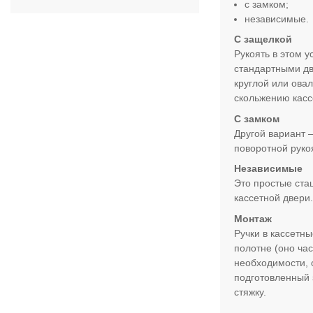
с замком;
независимые.
С защелкой
Рукоять в этом 
стандартными дв
круглой или ова
скольжению касс
С замком
Другой вариант 
поворотной руко
Независимые
Это простые ста
кассетной двери
Монтаж
Ручки в кассетн
полотне (оно ча
необходимости, 
подготовленный 
стяжку.