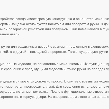
устройстве всегда имеет врезную конструкцию и оснащется механи
ерями защелка активируется нажатием или поворотом ручки. В да
льной поворотной рукояткой или ползунком. Они помещаются в фу
етной двери.
– ручки для раздвижных дверей с замком – несложным механизмом,
яткой, а с другой – накладкой с прорезью. Также, существуют ручк
ционарные изделия, не оснащенные механизмами. Их функция – пр
. В сравнении с предыдущими моделями, такие ручки на порядок п
ые двери монтируются довольно просто. В случае с врезными модел
сто помечается производителями). Для сверления используется руч
осуществляется монтаж замка. После в функциональные отверстия 
заранее паз в корпусе двери. На завершающем этапе в паз вставля