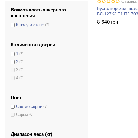
Отзывы:
Бухгалтерский шк
Возможность анкерного
БЛ-127К2.Т1.П2.70
крепления
8 640
грн
К полу и стене
(7)
Количество дверей
1
(5)
2
(2)
3
(0)
4
(0)
Цвет
Светло-серый
(7)
Серый
(0)
Диапазон веса (кг)