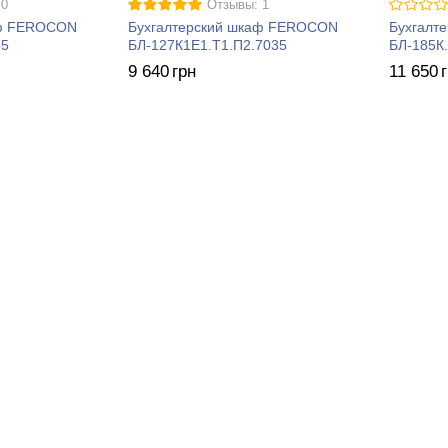
 0
Отзывы: 1
аф FEROCON
Бухгалтерский шкаф FEROCON
Бухгалт
35
БЛ-127К1Е1.Т1.П2.7035
БЛ-185К
9 640
грн
11 650