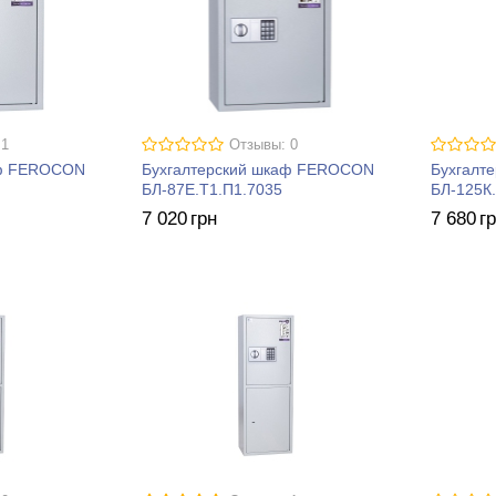
 1
Отзывы: 0
аф FEROCON
Бухгалтерский шкаф FEROCON
Бухгалт
БЛ-87Е.Т1.П1.7035
БЛ-125К
7 020
грн
7 680
г