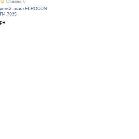
Отзывы: 0
ерский шкаф FEROCON
.П4.7035
грн