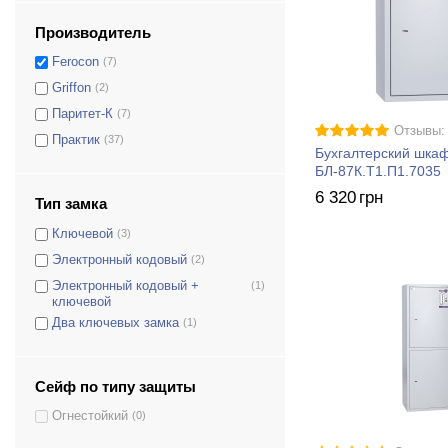
Производитель
Ferocon
(7)
Griffon
(2)
Паритет-К
(7)
Отзывы:
Практик
(37)
Бухгалтерский шк
БЛ-87К.Т1.П1.7035
6 320
грн
Тип замка
Ключевой
(3)
Электронный кодовый
(2)
Электронный кодовый +
(1)
ключевой
Два ключевых замка
(1)
Сейф по типу защиты
Огнестойкий
(0)