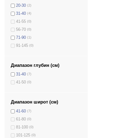
20-30
(2)
31-40
(4)
41-55
(0)
56-70
(0)
71-90
(1)
91-145
(0)
Диапазон глубин (см)
31-40
(7)
41-50
(0)
Диапазон широт (см)
41-60
(7)
61-80
(0)
81-100
(0)
101-125
(0)