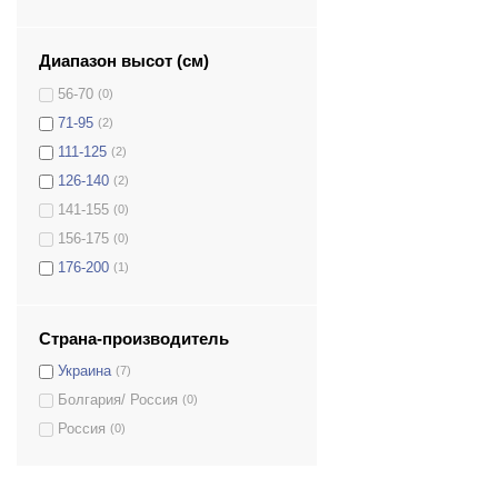
Диапазон высот (см)
56-70
(0)
71-95
(2)
111-125
(2)
126-140
(2)
141-155
(0)
156-175
(0)
176-200
(1)
Страна-производитель
Украина
(7)
Болгария/ Россия
(0)
Россия
(0)