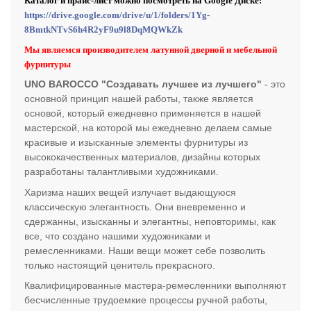
Каталог и прайс-лист можно посмотреть на Google Диске:
https://drive.google.com/drive/u/1/folders/1Yg-
8BmtkNTvS6h4R2yF9u9l8DqMQWkZk
Мы являемся производителем латунной дверной и мебельной
фурнитуры
UNO BAROCCO "Создавать лучшее из лучшего"
- это
основной принцип нашей работы, также является
основой, который ежедневно применяется в нашей
мастерской, на которой мы ежедневно делаем самые
красивые и изысканные элементы фурнитуры из
высококачественных материалов, дизайны которых
разработаны талантливыми художниками.
Харизма наших вещей излучает выдающуюся
классическую элегантность. Они вневременно и
сдержанны, изысканны и элегантны, неповторимы, как
все, что создано нашими художниками и
ремесленниками. Наши вещи может себе позволить
только настоящий ценитель прекрасного.
Квалифицированные мастера-ремесленники выполняют
бесчисленные трудоемкие процессы ручной работы,