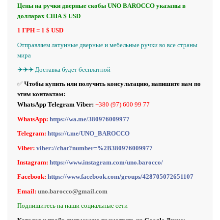
Цены на ручки дверные скобы UNO BAROCCO указаны в
долларах США $ USD
1 ГРН = 1 $ USD
Отправляем латунные дверные и мебельные ручки во все страны
мира
✈️✈️✈️ Доставка будет бесплатной
✅
Чтобы купить или получить консультацию, напишите нам по
этим контактам:
WhatsApp Telegram Viber:
+380 (97) 600 99 77
WhatsApp:
https://wa.me/380976009977
Telegram:
https://t.me/UNO_BAROCCO
Viber:
viber://chat?number=%2B380976009977
Instagram:
https://www.instagram.com/uno.barocco/
Facebook:
https://www.facebook.com/groups/428705072651107
Email:
uno.barocco@gmail.com
Подпишитесь на наши социальные сети