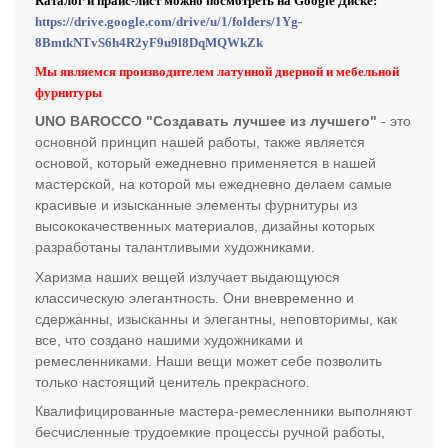
Каталог и прайс-лист можно посмотреть на Google Диске:
https://drive.google.com/drive/u/1/folders/1Yg-
8BmtkNTvS6h4R2yF9u9l8DqMQWkZk
Мы являемся производителем латунной дверной и мебельной
фурнитуры
UNO BAROCCO "Создавать лучшее из лучшего"
- это
основной принцип нашей работы, также является
основой, который ежедневно применяется в нашей
мастерской, на которой мы ежедневно делаем самые
красивые и изысканные элементы фурнитуры из
высококачественных материалов, дизайны которых
разработаны талантливыми художниками.
Харизма наших вещей излучает выдающуюся
классическую элегантность. Они вневременно и
сдержанны, изысканны и элегантны, неповторимы, как
все, что создано нашими художниками и
ремесленниками. Наши вещи может себе позволить
только настоящий ценитель прекрасного.
Квалифицированные мастера-ремесленники выполняют
бесчисленные трудоемкие процессы ручной работы,