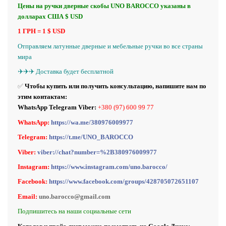
Цены на ручки дверные скобы UNO BAROCCO указаны в
долларах США $ USD
1 ГРН = 1 $ USD
Отправляем латунные дверные и мебельные ручки во все страны
мира
✈️✈️✈️ Доставка будет бесплатной
✅
Чтобы купить или получить консультацию, напишите нам по
этим контактам:
WhatsApp Telegram Viber:
+380 (97) 600 99 77
WhatsApp:
https://wa.me/380976009977
Telegram:
https://t.me/UNO_BAROCCO
Viber:
viber://chat?number=%2B380976009977
Instagram:
https://www.instagram.com/uno.barocco/
Facebook:
https://www.facebook.com/groups/428705072651107
Email:
uno.barocco@gmail.com
Подпишитесь на наши социальные сети