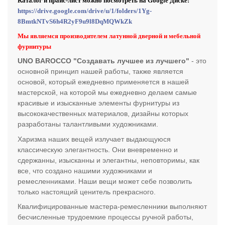
Каталог и прайс-лист можно посмотреть на Google Диске:
https://drive.google.com/drive/u/1/folders/1Yg-
8BmtkNTvS6h4R2yF9u9l8DqMQWkZk
Мы являемся производителем латунной дверной и мебельной
фурнитуры
UNO BAROCCO "Создавать лучшее из лучшего"
- это
основной принцип нашей работы, также является
основой, который ежедневно применяется в нашей
мастерской, на которой мы ежедневно делаем самые
красивые и изысканные элементы фурнитуры из
высококачественных материалов, дизайны которых
разработаны талантливыми художниками.
Харизма наших вещей излучает выдающуюся
классическую элегантность. Они вневременно и
сдержанны, изысканны и элегантны, неповторимы, как
все, что создано нашими художниками и
ремесленниками. Наши вещи может себе позволить
только настоящий ценитель прекрасного.
Квалифицированные мастера-ремесленники выполняют
бесчисленные трудоемкие процессы ручной работы,