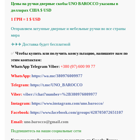
Цены на ручки дверные скобы UNO BAROCCO указаны в
долларах США $ USD
1 ГРН = 1 $ USD
Отправляем латунные дверные и мебельные ручки во все страны
мира
✈️✈️✈️ Доставка будет бесплатной
✅
Чтобы купить или получить консультацию, напишите нам по
этим контактам:
WhatsApp Telegram Viber:
+380 (97) 600 99 77
WhatsApp:
https://wa.me/380976009977
Telegram:
https://t.me/UNO_BAROCCO
Viber:
viber://chat?number=%2B380976009977
Instagram:
https://www.instagram.com/uno.barocco/
Facebook:
https://www.facebook.com/groups/428705072651107
Email:
uno.barocco@gmail.com
Подпишитесь на наши социальные сети