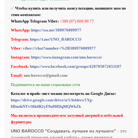
✅
Чтобы купить или получить консультацию, напишите нам по
этим контактам:
WhatsApp Telegram Viber:
+380 (97) 600 99 77
WhatsApp:
https://wa.me/380976009977
Telegram:
https://t.me/UNO_BAROCCO
Viber:
viber://chat?number=%2B380976009977
Instagram:
https://www.instagram.com/uno.barocco/
Facebook:
https://www.facebook.com/groups/428705072651107
Email:
uno.barocco@gmail.com
Подпишитесь на наши социальные сети
Каталог и прайс-лист можно посмотреть на Google Диске:
https://drive.google.com/drive/u/1/folders/1Yg-
8BmtkNTvS6h4R2yF9u9l8DqMQWkZk
Мы являемся производителем латунной дверной и мебельной
фурнитуры
UNO BAROCCO "Создавать лучшее из лучшего"
- это
основной принцип нашей работы, также является