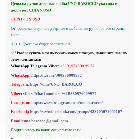
Цены на ручки дверные скобы UNO BAROCCO указаны в
долларах США $ USD
1 ГРН = 1 $ USD
Отправляем латунные дверные и мебельные ручки во все страны
мира
✈️✈️✈️ Доставка будет бесплатной
✅
Чтобы купить или получить консультацию, напишите нам по
этим контактам:
WhatsApp Telegram Viber:
+380 (97) 600 99 77
WhatsApp:
https://wa.me/380976009977
Telegram:
https://t.me/UNO_BAROCCO
Viber:
viber://chat?number=%2B380976009977
Instagram:
https://www.instagram.com/uno.barocco/
Facebook:
https://www.facebook.com/groups/428705072651107
Email:
uno.barocco@gmail.com
Подпишитесь на наши социальные сети