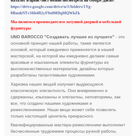
Каталог и прайс-лист можно посмотреть на Google Диске:
https://drive.google.com/drive/u/1/folders/1Yg-
8BmtkNTvS6h4R2yF9u9l8DqMQWkZk
Мы являемся производителем латунной дверной и мебельной
фурнитуры
UNO BAROCCO "Создавать лучшее из лучшего"
- это
основной принцип нашей работы, также является
основой, который ежедневно применяется в нашей
мастерской, на которой мы ежедневно делаем самые
красивые и изысканные элементы фурнитуры из
высококачественных материалов, дизайны которых
разработаны талантливыми художниками.
Харизма наших вещей излучает выдающуюся
классическую элегантность. Они вневременно и
сдержанны, изысканны и элегантны, неповторимы, как
все, что создано нашими художниками и
ремесленниками. Наши вещи может себе позволить
только настоящий ценитель прекрасного.
Квалифицированные мастера-ремесленники выполняют
бесчисленные трудоемкие процессы ручной работы,