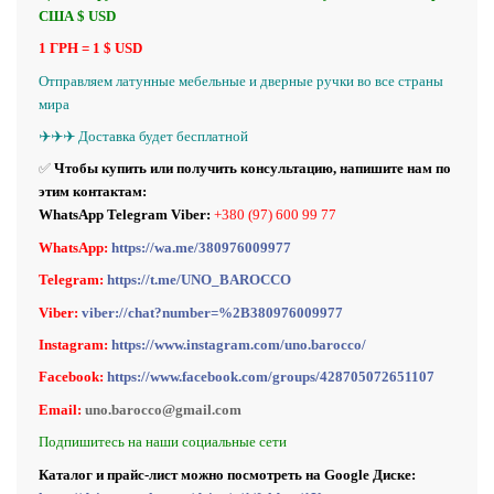
США $ USD
1 ГРН = 1 $ USD
Отправляем латунные
мебельные и
дверные ручки во все страны
мира
✈️✈️✈️ Доставка будет бесплатной
✅
Чтобы купить или получить консультацию, напишите нам по
этим контактам:
WhatsApp Telegram Viber:
+380 (97) 600 99 77
WhatsApp:
https://wa.me/380976009977
Telegram:
https://t.me/UNO_BAROCCO
Viber:
viber://chat?number=%2B380976009977
Instagram:
https://www.instagram.com/uno.barocco/
Facebook:
https://www.facebook.com/groups/428705072651107
Email:
uno.barocco@gmail.com
Подпишитесь на наши социальные сети
Каталог и прайс-лист можно посмотреть на Google Диске: