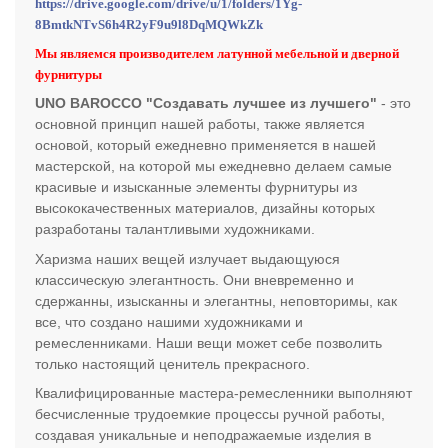
https://drive.google.com/drive/u/1/folders/1Yg-
8BmtkNTvS6h4R2yF9u9l8DqMQWkZk
Мы являемся производителем латунной мебельной и дверной
фурнитуры
UNO BAROCCO "Создавать лучшее из лучшего"
- это
основной принцип нашей работы, также является
основой, который ежедневно применяется в нашей
мастерской, на которой мы ежедневно делаем самые
красивые и изысканные элементы фурнитуры из
высококачественных материалов, дизайны которых
разработаны талантливыми художниками.
Харизма наших вещей излучает выдающуюся
классическую элегантность. Они вневременно и
сдержанны, изысканны и элегантны, неповторимы, как
все, что создано нашими художниками и
ремесленниками. Наши вещи может себе позволить
только настоящий ценитель прекрасного.
Квалифицированные мастера-ремесленники выполняют
бесчисленные трудоемкие процессы ручной работы,
создавая уникальные и неподражаемые изделия в