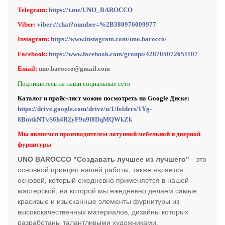
Telegram:
https://t.me/UNO_BAROCCO
Viber:
viber://chat?number=%2B380976009977
Instagram:
https://www.instagram.com/uno.barocco/
Facebook:
https://www.facebook.com/groups/428705072651107
Email:
uno.barocco@gmail.com
Подпишитесь на наши социальные сети
Каталог и прайс-лист можно посмотреть на Google Диске:
https://drive.google.com/drive/u/1/folders/1Yg-
8BmtkNTvS6h4R2yF9u9l8DqMQWkZk
Мы являемся производителем латунной мебельной и дверной
фурнитуры
UNO BAROCCO "Создавать лучшее из лучшего"
- это
основной принцип нашей работы, также является
основой, который ежедневно применяется в нашей
мастерской, на которой мы ежедневно делаем самые
красивые и изысканные элементы фурнитуры из
высококачественных материалов, дизайны которых
разработаны талантливыми художниками.