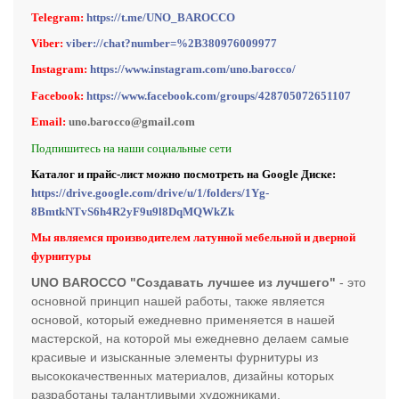
Telegram:
https://t.me/UNO_BAROCCO
Viber:
viber://chat?number=%2B380976009977
Instagram:
https://www.instagram.com/uno.barocco/
Facebook:
https://www.facebook.com/groups/428705072651107
Email:
uno.barocco@gmail.com
Подпишитесь на наши социальные сети
Каталог и прайс-лист можно посмотреть на Google Диске:
https://drive.google.com/drive/u/1/folders/1Yg-
8BmtkNTvS6h4R2yF9u9l8DqMQWkZk
Мы являемся производителем латунной мебельной и дверной
фурнитуры
UNO BAROCCO "Создавать лучшее из лучшего"
- это
основной принцип нашей работы, также является
основой, который ежедневно применяется в нашей
мастерской, на которой мы ежедневно делаем самые
красивые и изысканные элементы фурнитуры из
высококачественных материалов, дизайны которых
разработаны талантливыми художниками.