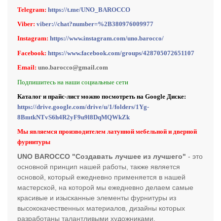
Telegram:
https://t.me/UNO_BAROCCO
Viber:
viber://chat?number=%2B380976009977
Instagram:
https://www.instagram.com/uno.barocco/
Facebook:
https://www.facebook.com/groups/428705072651107
Email:
uno.barocco@gmail.com
Подпишитесь на наши социальные сети
Каталог и прайс-лист можно посмотреть на Google Диске:
https://drive.google.com/drive/u/1/folders/1Yg-
8BmtkNTvS6h4R2yF9u9l8DqMQWkZk
Мы являемся производителем латунной мебельной и дверной
фурнитуры
UNO BAROCCO "Создавать лучшее из лучшего"
- это
основной принцип нашей работы, также является
основой, который ежедневно применяется в нашей
мастерской, на которой мы ежедневно делаем самые
красивые и изысканные элементы фурнитуры из
высококачественных материалов, дизайны которых
разработаны талантливыми художниками.