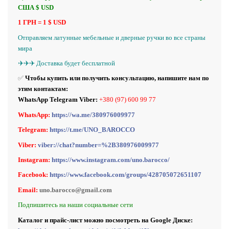
США $ USD
1 ГРН = 1 $ USD
Отправляем латунные
мебельные и
дверные ручки во все страны
мира
✈️✈️✈️ Доставка будет бесплатной
✅
Чтобы купить или получить консультацию, напишите нам по
этим контактам:
WhatsApp Telegram Viber:
+380 (97) 600 99 77
WhatsApp:
https://wa.me/380976009977
Telegram:
https://t.me/UNO_BAROCCO
Viber:
viber://chat?number=%2B380976009977
Instagram:
https://www.instagram.com/uno.barocco/
Facebook:
https://www.facebook.com/groups/428705072651107
Email:
uno.barocco@gmail.com
Подпишитесь на наши социальные сети
Каталог и прайс-лист можно посмотреть на Google Диске: