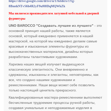
https://drive.google.com/drive/u/1/folders/1Yg-
8BmtkNTvS6h4R2yF9u9l8DqMQWkZk
Мы являемся производителем латунной мебельной и дверной
фурнитуры
UNO BAROCCO "Создавать лучшее из лучшего"
- это
основной принцип нашей работы, также является
основой, который ежедневно применяется в нашей
мастерской, на которой мы ежедневно делаем самые
красивые и изысканные элементы фурнитуры из
высококачественных материалов, дизайны которых
разработаны талантливыми художниками.
Харизма наших вещей излучает выдающуюся
классическую элегантность. Они вневременно и
сдержанны, изысканны и элегантны, неповторимы, как
все, что создано нашими художниками и
ремесленниками. Наши вещи может себе позволить
только настоящий ценитель прекрасного.
Квалифицированные мастера-ремесленники выполняют
бесчисленные трудоемкие процессы ручной работы,
создавая уникальные и неподражаемые изделия в