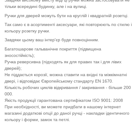
Завдяки високому вмісту міді ці ручки можна застосовувати не
тільки всередині будинку, але і на вулиці.
Ручки для дверей можуть бути на круглій і квадратній розетці.
Так само є в асортименті аксесуари, які повторюють по стилю і
кольору розетку ручки.
Завдяки цьому ваш інтер'єр буде повноцінним.
Багатошарове гальванічне покриття (підвищена
зносостійкість);
Ручка реверсивна (підходять як для правих так і для лівих
дверей);
Не піддається корозії, можна ставити на вхідні та міжкімнатні
двері, і відповідає Європейському стандарту EN 1670.
Кількість робочих циклів відкривання / закривання - більше 200
000.
Якість продукції гарантована сертифікатом ISO 9001: 2008
При необхідності, ви можете придбати в нашому інтернет
магазині додаткові опції до даної ручці - накладки ідентичного
кольору і форми, замок та петлі.