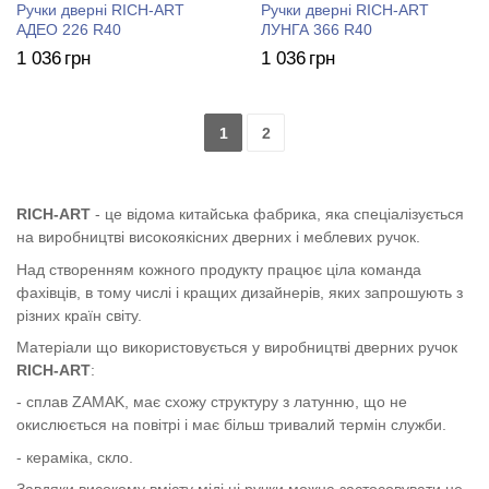
Ручки дверні RICH-ART
Ручки дверні RICH-ART
АДЕО 226 R40
ЛУНГА 366 R40
1 036
грн
1 036
грн
1
2
RICH-ART
- це відома китайська фабрика, яка спеціалізується
на виробництві високоякісних дверних і меблевих ручок.
Над створенням кожного продукту працює ціла команда
фахівців, в тому числі і кращих дизайнерів, яких запрошують з
різних країн світу.
Матеріали що використовується у виробництві дверних ручок
RICH-ART
:
- сплав ZAMAK, має схожу структуру з латунню, що не
окислюється на повітрі і має більш тривалий термін служби.
- кераміка, скло.