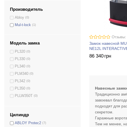
Производитель
Abloy
(0)
Mul-t-lock
(1)
Отзывы:
Модель замка
Замок навесной M
NE12L INTERACTIV
PL320
(0)
86 340
грн
PL330
(0)
PL340
(0)
PLM340
(0)
PL342
(0)
Навесные замк
PL350
(0)
Традиционно амб
PLLW350T
(0)
завоевал благод
PL362
(0)
подходят для ра
E-SLID/SBE13
(0)
секретом.
Цилиндр
Гаражные ворота
G47
(0)
ABLOY Protec2
(7)
Тем не менее, н
G47P
(0)