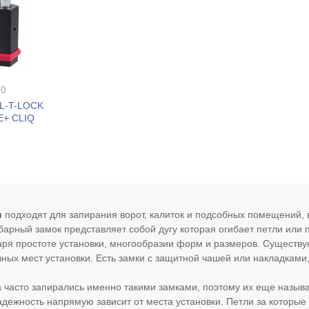
 0
UL-T-LOCK
E+ CLIQ
и
подходят для запирания ворот, калиток и подсобных помещений, в
арный замок представляет собой дугу которая огибает петли или
аря простоте установки, многообразии форм и размеров. Существую
зных мест установки. Есть замки с защитной чашей или накладками,
 часто запирались именно такими замками, поэтому их еще назыв
адежность напрямую зависит от места установки. Петли за которые