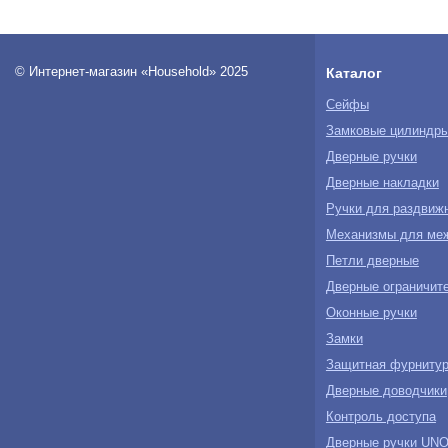
NE14L
(0)
NE14H
(0)
SBNE10
(0)
© Интернет-магазин «Household» 2025
Каталог
SBNE12
(0)
Сейфы
Замковые цилиндр
Дверные ручки
Дверные накладки
Ручки для раздвиж
Механизмы для ме
Петли дверные
Дверные ограничите
Оконные ручки
Замки
Защитная фурнитур
Дверные доводчики
Контроль доступа
Дверные ручки U