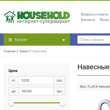
Вопросы и ответы
Контакты
Языки
Каталог
Главная
Замки
Навесные
Навесные
Цена
от
грн
MUL-T-LOCK Interacti
до
грн