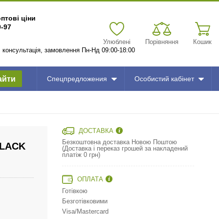
оптові ціни
9-97
Улюблені
Порівняння
Кошик
7, консультація, замовлення Пн-Нд 09:00-18:00
айти
Спецпредложения
Особистий кабінет
ДОСТАВКА
Безкоштовна доставка Новою Поштою
BLACK
(Доставка і переказ грошей за накладений
платіж 0 грн)
ОПЛАТА
Готівкою
Безготівковими
Visa/Mastercard