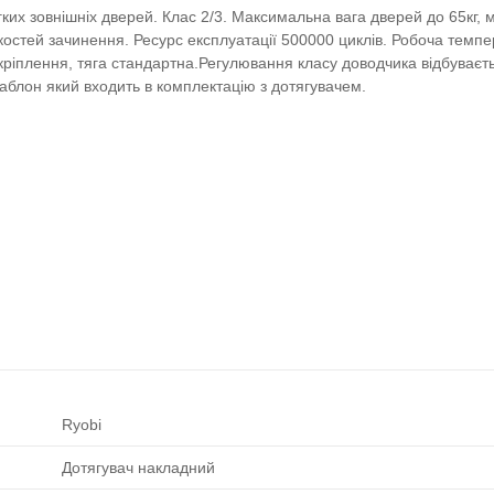
гких зовнішніх дверей. Клас 2/3. Максимальна вага дверей до 65кг,
остей зачинення. Ресурс експлуатації 500000 циклів. Робоча темпер
 кріплення, тяга стандартна.Регулювання класу доводчика відбуває
аблон який входить в комплектацію з
дотягув
ачем.
Ryobi
Дотягувач накладний