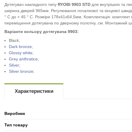
Дотягувач накладного типу
RYOBI 9903 STD
для внутрішніх та ле
ширина дверей 965мм. Регулювання початкової та кінцевої швидк
° С до + 45 ° С. Розміри 178х41х64,5мм. Комплектація: комплект
переміщення дотягувача по дверному полотну, см. Монтажний ш
Варіанти кольору дотягувача 9903:
Black;
Dark bronze;
Glossy white;
Grey anthratice;
Silver;
Silver bronze;
Характеристики
Виробник
Тип товару