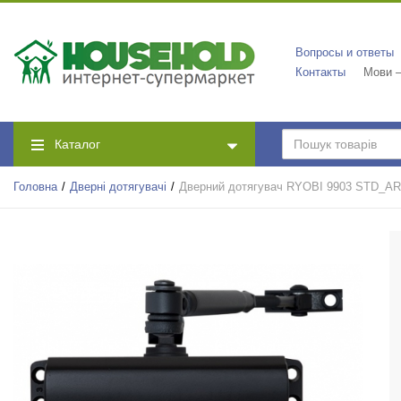
Вопросы и ответы
Контакты
Мови —
Каталог
Головна
Дверні дотягувачі
Дверний дотягувач RYOBI 9903 STD_A