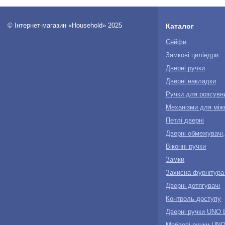
© Інтернет-магазин «Household» 2025
Каталог
Сейфи
Замкові циліндри
Дверні ручки
Дверні накладки
Ручки для розсувн
Механізми для між
Петлі дверні
Дверні обмежувачі,
Віконні ручки
Замки
Захисна фурнітура
Дверні дотягувачі
Контроль доступу
Дверні ручки UN
Меблеві ручки U