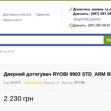
Дізнатись знижку та 
Дзвоніть: (097) 097-0
Доставка и оплата
Гарантия
Зворотний дзвінок
 Українська
Дзвоніть: (097) 097-09-9
Н
RM BLACK
Дверний дотягувач RYOBI 9903 STD_ARM 
Бренд:
RYOBI
Код
853279
Відгуки: 0
2 230
грн