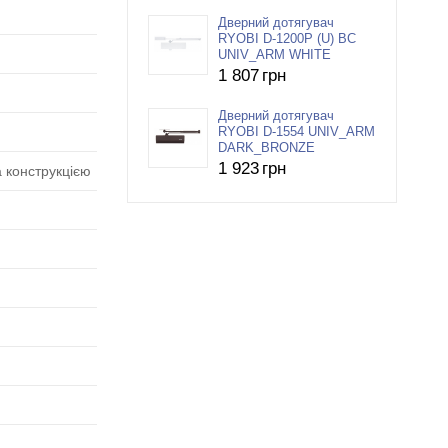
Дверний дотягувач
RYOBI D-1200P (U) BC
UNIV_ARM WHITE
1 807
грн
Дверний дотягувач
RYOBI D-1554 UNIV_ARM
DARK_BRONZE
1 923
грн
а конструкцією