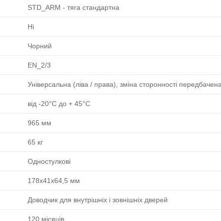
STD_ARM - тяга стандартна
Ні
Чорний
EN_2/3
Універсальна (ліва / права), зміна сторонності передбачен
від -20°C до + 45°C
965 мм
65 кг
Одностулкові
178х41х64,5 мм
Доводчик для внутрішніх і зовнішніх дверей
120 місяців