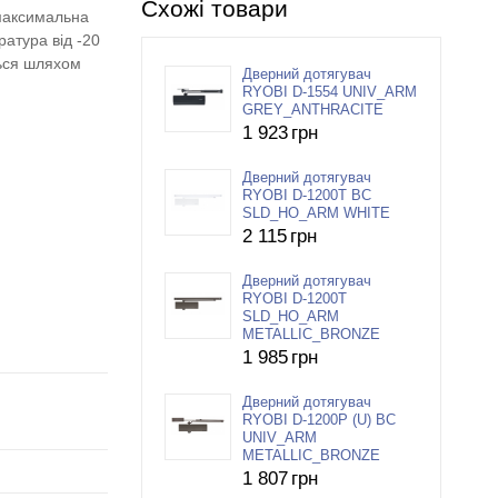
Схожі товари
 максимальна
атура від -20
ться шляхом
Дверний дотягувач
RYOBI D-1554 UNIV_ARM
GREY_ANTHRACITE
1 923
грн
Дверний дотягувач
RYOBI D-1200T BC
SLD_HO_ARM WHITE
2 115
грн
Дверний дотягувач
RYOBI D-1200T
SLD_HO_ARM
METALLIC_BRONZE
1 985
грн
Дверний дотягувач
RYOBI D-1200P (U) BC
UNIV_ARM
METALLIC_BRONZE
1 807
грн