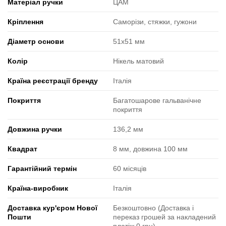
Матеріал ручки
ЦАМ
Кріплення
Саморізи, стяжки, гужони
Діаметр основи
51x51 мм
Колір
Нікель матовий
Країна реєстрації бренду
Італія
Покриття
Багатошарове гальванічне
покриття
Довжина ручки
136,2 мм
Квадрат
8 мм, довжина 100 мм
Гарантійний термін
60 місяців
Країна-виробник
Італія
Доставка кур'єром Нової
Безкоштовно (Доставка і
Пошти
переказ грошей за накладений
платіж 0 грн)