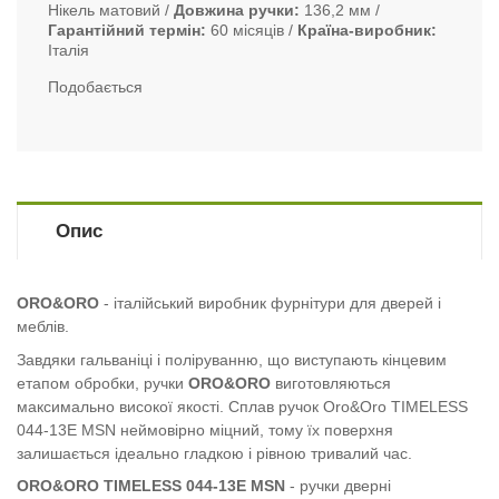
Нікель матовий
Довжина ручки
136,2 мм
Гарантійний термін
60 місяців
Країна-виробник
Італія
Подобається
Опис
ORO&ORO
- італійський виробник фурнітури для дверей і
меблів.
Завдяки гальваніці і поліруванню, що виступають кінцевим
етапом обробки, ручки
ORO&ORO
виготовляються
максимально високої якості. Сплав ручок Oro&Oro TIMELESS
044-13E MSN неймовірно міцний, тому їх поверхня
залишається ідеально гладкою і рівною тривалий час.
ORO&ORO TIMELESS 044-13E MSN
- ручки дверні