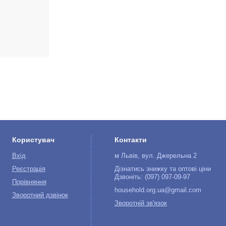
Користувач
Контакти
Вхід
м Львів, вул. Джерельна 2
Реєстрація
Дізнатись знижку та оптові ціни
Дзвоніть: (097) 097-09-97
Порівняння
household.org.ua@gmail.com
Зворотний дзвінок
Зворотній зв'язок