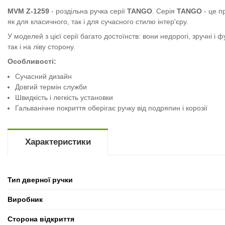
MVM Z-1259
- роздільна ручка серії
TANGO
. Серія
TANGO
- це п
як для класичного, так і для сучасного стилю інтер'єру.
У моделей з цієї серії багато достоїнств: вони недорогі, зручні і
так і на ліву сторону.
Особливості:
Сучасний дизайн
Довгий термін служби
Швидкість і легкість установки
Гальванічне покриття оберігає ручку від подряпин і корозії
Характеристики
Тип дверної ручки
Виробник
Сторона відкриття