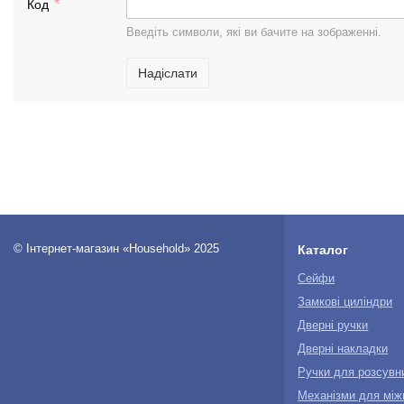
Код
Введіть символи, які ви бачите на зображенні.
Надіслати
© Інтернет-магазин «Household» 2025
Каталог
Сейфи
Замкові циліндри
Дверні ручки
Дверні накладки
Ручки для розсувн
Механізми для між