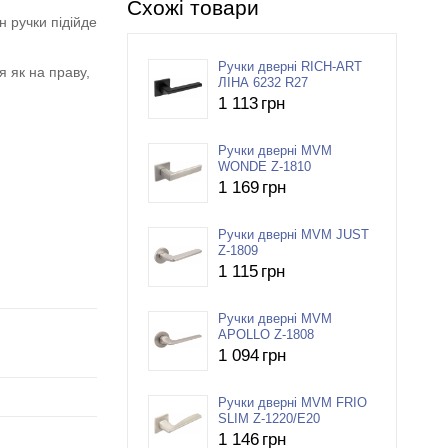
Схожі товари
н ручки підійде
Ручки дверні RICH-ART
я як на праву,
ЛІНА 6232 R27
1 113
грн
Ручки дверні MVM
WONDE Z-1810
1 169
грн
Ручки дверні MVM JUST
Z-1809
1 115
грн
Ручки дверні MVM
APOLLO Z-1808
1 094
грн
Ручки дверні MVM FRIO
SLIM Z-1220/E20
1 146
грн