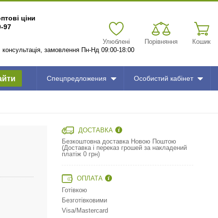
оптові ціни
9-97
Улюблені
Порівняння
Кошик
7, консультація, замовлення Пн-Нд 09:00-18:00
айти
Спецпредложения
Особистий кабінет
ДОСТАВКА
Безкоштовна доставка Новою Поштою
(Доставка і переказ грошей за накладений
платіж 0 грн)
ОПЛАТА
Готівкою
Безготівковими
Visa/Mastercard