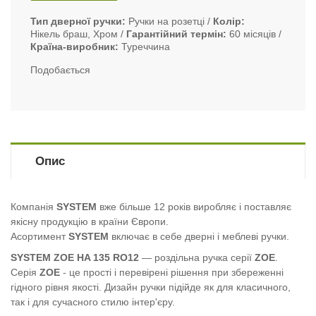
Тип дверної ручки
Ручки на розетці
Колір
Нікель браш, Хром
Гарантійний термін
60 місяців
Країна-виробник
Туреччина
Подобається
Опис
Компанія
SYSTEM
вже більше 12 років виробляє і поставляє
якісну продукцію в країни Європи.
Асортимент
SYSTEM
включає в себе дверні і меблеві ручки.
SYSTEM ZOE HA 135 RO12
—
роздільна ручка серії
ZOE
.
Серія
ZOE
- це прості і перевірені рішення при збереженні
гідного рівня якості. Дизайн ручки підійде як для класичного,
так і для сучасного стилю інтер'єру.