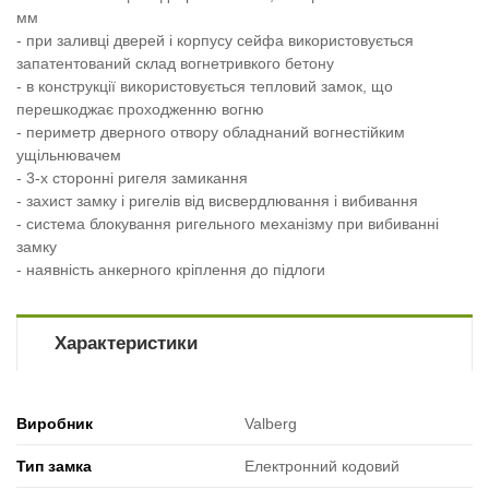
мм
- при заливці дверей і корпусу сейфа використовується
запатентований склад вогнетривкого бетону
- в конструкції використовується тепловий замок, що
перешкоджає проходженню вогню
- периметр дверного отвору обладнаний вогнестійким
ущільнювачем
- 3-х сторонні ригеля замикання
- захист замку і ригелів від висвердлювання і вибивання
- система блокування ригельного механізму при вибиванні
замку
- наявність анкерного кріплення до підлоги
Характеристики
Виробник
Valberg
Тип замка
Електронний кодовий