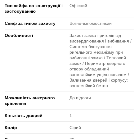
Тип сейфа по конструкції і
Офісний
застосуванню
Сейф за типом захисту
Вогне-взломостійкий
Особливості
Захист замка і ригелів від
висвердлювання і вибивання /
Система блокування
ригельного механізму при
вибиванні замка / Тепловий
замок / Периметр дверного
отвору обладнаний
вогнестійким ущільнювачем /
Заливання дверей і корпусу:
вогнестійкий бетон
Можливість анкерного
До підлоги
кріплення
Кількість дверей
1
Колір
Сірий