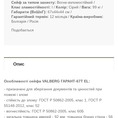
Сейф за типом захисту
Вогне-взломостійкий
Клас зламостійкості
I
Колір
Сірий
Вага
99 кг
Габарити (ВxШxГ)
67х44х44 см
Гарантійний термін
12 місяців
Країна-виробник
Болгарія / Росія
Подобається
Опис
Особливості сейфа VALBERG ГАРАНТ-67T EL:
- призначені для зберігання документів та цінностей при
пожежі і зломі
- стійкість до злому: ГОСТ Р 50862-2005, клас 1, ГОСТ Р
55148-2012, клас S2
- вогнестійкість: ГОСТ Р 50862-2005, клас 60Б
- загальна товщина дверей - 92 мм; товщина бічних стінок - 56