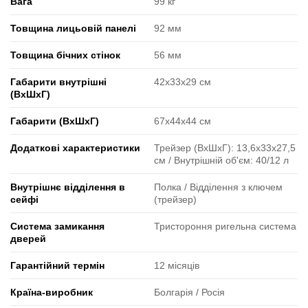
Вага
99 кг
Товщина лицьовій панелі
92 мм
Товщина бічних стінок
56 мм
Габарити внутрішні
42х33х29 см
(ВxШxГ)
Габарити (ВxШxГ)
67х44х44 см
Додаткові характеристики
Трейзер (ВхШхГ): 13,6х33х27,5
см / Внутрішній об'єм: 40/12 л
Внутрішнє відділення в
Полка / Відділення з ключем
сейфі
(трейзер)
Система замикання
Тристороння ригельна система
дверей
Гарантійний термін
12 місяців
Країна-виробник
Болгарія / Росія