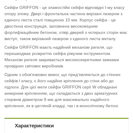
Сейфи GRIFFON - це зламостійкі сейфи відповідні I-му класу
опору злому. Двері і фронтальна частина вирізані лазером з
єдиного листа сталі товщиною 10 мм. Корпус сейфа - це
двостінна конструкція, заповнена високоміцним
фортифікаційним бетоном, отвір дверей з чотирьох сторін має
виступ, також вирізаний лазером з єдиного листа металу.
Сейфи GRIFFON мають надійний механізм ригеля, що
перешкоджає розкриттю сейфа ріжучим інструментом.
Механізм ригеля закривається високосекретними замками
провідних світових виробників.
Одним з обов'язкових вимог, що пред'являються до стінних
сейфів I класу, є його надійне кріплення до стіни або до
підлоги. Для цієї мети сейфи GRIFFON серії W обладнані
анкерним кріпленням, що складається з двох арматурних
стержнів діаметром 8 мм для максимально надійного
кріплення, як в цегляній кладці, так і в монолітному бетоні.
Характеристики