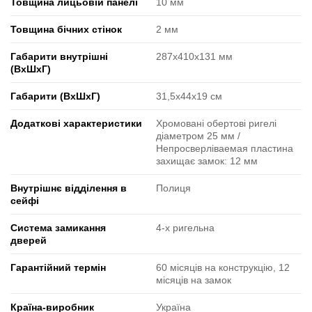
Товщина лицьовій панелі
10 мм
Товщина бічних стінок
2 мм
Габарити внутрішні
287х410х131 мм
(ВxШxГ)
Габарити (ВxШxГ)
31,5х44х19 см
Додаткові характеристики
Хромовані обертові ригелі
діаметром 25 мм /
Непросверліваемая пластина
захищає замок: 12 мм
Внутрішнє відділення в
Полиця
сейфі
Система замикання
4-х ригельна
дверей
Гарантійний термін
60 місяців на конструкцію, 12
місяців на замок
Країна-виробник
Україна