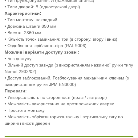
• Тип функціонування: А (нажимная штанга)
• Типи дверей: B (одностулкові двері)
Характеристики:
• Тип монтажу: накладний
• Довжина штанги 850 мм
• Висота: 2360 мм
• Кількість точок замикання: три (в сторону, вгору і вниз)
• Оздоблення: сріблясто-сіра (RAL 9006)
Можливі варіанти доступу ззовні:
• Без доступу
• Вільний доступ завжди (з використанням нажимної ручки типу
Nemef 2932/02)
• Доступ заблокований. Розблокування механічним ключем (з
використанням ручки JPM EN3000)
Переваги:
• Універсальність по сторонності (праві / ліві двері)
• Можливість використання на протипожежних дверях
• Простота монтажу
• Можливість обрізати горизонтальну і вертикальну тягу по
ширині і висоті дверей