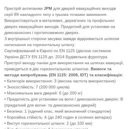
Пристрій антипаніки
JPM
для дверей евакуаційних виходів
серії 89 накладного типу з трьома точками замикання.
Використовується в металевих, дерев'яних та профільних
дверях евакуаційних виходів. Придатний для установки на
димозахисних і протипожежних дверях.
З внутрішньої сторони засувка завжди відкривається шляхом
натискання на горизонтальну штангу.
Сертифікований в Європі по EN 1125 (діючою системою
України ДСТУ EN 1125 до: 2014 Будівельна фурнітура.
Пристрої виходу паніки для використання на шляхах евакуації,
приводяться в дію горизонтальною штангою.
Вимоги та
методи випробувань (EN 1125: 2008, IDT) та класифікація:
• Категорія використання: 3 (висока частота використання)
• Зносостійкість: 7 (200 000 циклів)
• Максимальна вага дверей: 6 (до 200 кг)
• Придатність для установки на вогні / димозахисних дверях: В
(придатний для вогне- та димозахисних дверей)
• Безпека: 1 (єдиний клас, який визначений стандартом)
• Корозійна стійкість: 4 (до 240 годин в соляних випарах)
• Виступ горизонтальної штанги: 2 (до 100 мм)