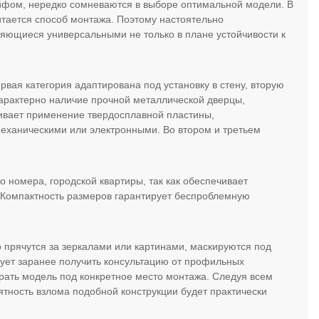
йфом, нередко сомневаются в выборе оптимальной модели. В
итается способ монтажа. Поэтому настоятельно
яющиеся универсальными не только в плане устойчивости к
вая категория адаптирована под установку в стену, вторую
арактерно наличие прочной металлической дверцы,
ивает применение твердосплавной пластины,
механическими или электронными. Во втором и третьем
о номера, городской квартиры, так как обеспечивает
 Компактность размеров гарантирует беспроблемную
 прячутся за зеркалами или картинами, маскируются под
ует заранее получить консультацию от профильных
рать модель под конкретное место монтажа. Следуя всем
ятность взлома подобной конструкции будет практически