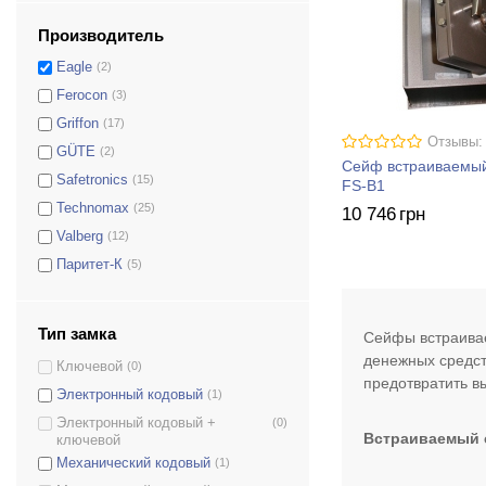
Производитель
Eagle
(2)
Ferocon
(3)
Griffon
(17)
Отзывы:
GÜTE
(2)
Сейф встраиваемый
Safetronics
(15)
FS-B1
Technomax
(25)
10 746
грн
Valberg
(12)
Паритет-К
(5)
Тип замка
Сейфы встраивае
денежных средст
Ключевой
(0)
предотвратить в
Электронный кодовый
(1)
Электронный кодовый +
(0)
Встраиваемый с
ключевой
Механический кодовый
(1)