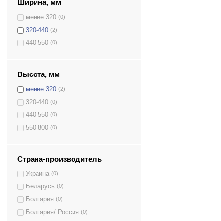
Ширина, мм
менее 320
(0)
320-440
(2)
440-550
(0)
Высота, мм
менее 320
(2)
320-440
(0)
440-550
(0)
550-800
(0)
Страна-производитель
Украина
(0)
Беларусь
(0)
Болгария
(0)
Болгария/ Россия
(0)