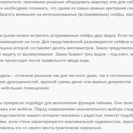
окупатели, принявшие решение оборудовать квартиру или дом се
а необходимо понимать, что одним из самых важных критериев сч
братить внимание на интегрированные (встраиваемые) сейфы, явл
м рынке можно встретить встраиваемые сейфы двух видов. Если пер
размещения на полу. Для представленной разновидности сейфов х
щина которой составляет десять миллиметров. Замок предусматр
защиту от высверливания. Замки бывают трех видов – под ключ, 
ие происходит после правильного ввода кода.
ель – отличное решение как для частного дома, так и гостиничног
ие драгоценностей, крупной суммы денег или важных документов.
в небольших помещениях.
 прекрасно подойдут для выполнения функции тайника. Они легко
ера или мебели. Перед совершением окончательного выбора след
редставители нашего интернет-магазина с радостью помогут подоб
вки, если стена характеризуется максимальной надежностью, веро
 извлечь его со своего места практически нереально.