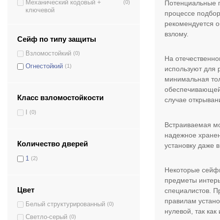
Механический кодовый +
(0)
Потенциальные п
ключевой
процессе подбор
рекомендуется о
взлому.
Сейф по типу защиты
Взломостойкий
(0)
На отечественно
Огнестойкий
(1)
используют для 
минимальная тол
обеспечивающей 
Класс взломостойкости
случае открыван
I
(0)
Встраиваемая мод
надежное хранен
Количество дверей
установку даже 
1
(2)
Некоторые сейфы
предметы интерь
Цвет
специалистов. П
правилам устано
Белый структурированный
(0)
нулевой, так как
Светло-серый
(0)